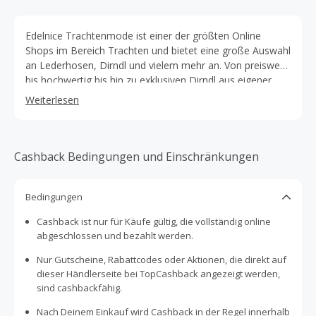
Edelnice Trachtenmode ist einer der größten Online
Shops im Bereich Trachten und bietet eine große Auswahl
an Lederhosen, Dirndl und vielem mehr an. Von preiswert
bis hochwertig bis hin zu exklusiven Dirndl aus eigener
Herstellung in Bayern. Wir bemühen uns ständig unser
Weiterlesen
Sortiment zu optimieren und unseren Kunden den
bestmöglichen Service zu bieten.
Cashback Bedingungen und Einschränkungen
Bedingungen
Cashback ist nur für Käufe gültig, die vollständig online
abgeschlossen und bezahlt werden.
Nur Gutscheine, Rabattcodes oder Aktionen, die direkt auf
dieser Händlerseite bei TopCashback angezeigt werden,
sind cashbackfähig.
Nach Deinem Einkauf wird Cashback in der Regel innerhalb