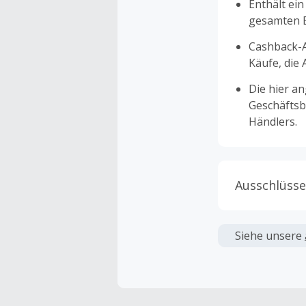
Enthält ein
gesamten Ei
Cashback-A
Käufe, die
Die hier a
Geschäftsb
Händlers.
Ausschlüsse
Kein Cashb
verwendet 
Siehe unsere
angezeigt 
Kein Cashb
Die Einlös