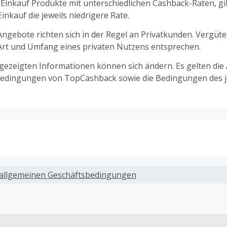
 Einkauf Produkte mit unterschiedlichen Cashback-Raten, gil
nkauf die jeweils niedrigere Rate.
ngebote richten sich in der Regel an Privatkunden. Vergüt
 Art und Umfang eines privaten Nutzens entsprechen.
ngezeigten Informationen können sich ändern. Es gelten die
edingungen von TopCashback sowie die Bedingungen des j
ack, wenn Gutscheine, Rabattcodes oder andere Sparprog
werden, die nicht ausdrücklich auf dieser Händlerseite vo
allgemeinen Geschäftsbedingungen
werden.
ack für den Kauf von Geschenkgutscheinen
ung oder Nutzung von Geschenkgutscheinen im Bezahlvorga