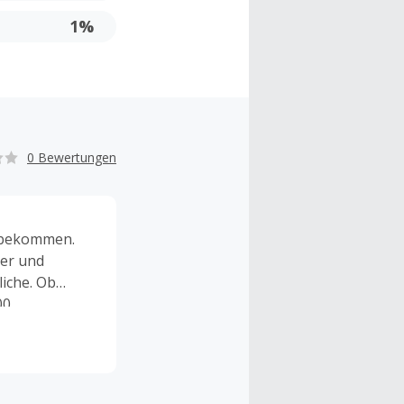
1%
0 Bewertungen
t bekommen.
ker und
iche. Ob
00
feldfrisch
od Food die
 dem