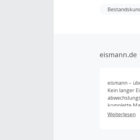
Bestandskund
eismann.de
eismann – üb
Kein langer E
abwechslungsr
komplette Mah
hochwertigen
Weiterlesen
eingefrorenen
Produktlinie 
Lieferservice 