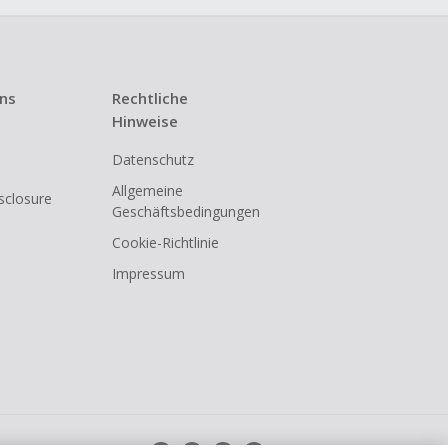
t ist.
 Kündigung
uns
Rechtliche
i den meisten
Hinweise
Datenschutz
shback
Allgemeine
isclosure
Geschäftsbedingungen
Cookie-Richtlinie
Impressum