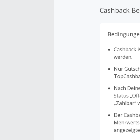
kostenlosen u
Cashback B
Wochen pünktl
Express-Servi
Wunschzeit ab
bestellen und
Bedingunge
Cashback is
werden.
Nur Gutsche
TopCashbac
Nach Deine
Status „Of
„Zahlbar“ w
Der Cashba
Mehrwertst
angezeigte