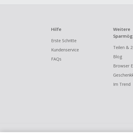
dann cashba
Kein Cashb
eines Abon
Hilfe
Weitere
Gewerblich
Sparmögl
Erste Schritte
Händlern v
Teilen & 2
Kundenservice
Cashback k
Blog
FAQs
gestartet 
Browser E
Geschenkk
Im Trend