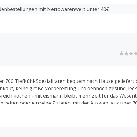
enbestellungen mit Nettowarenwert unter 40€
er 700 Tiefkühl-Spezialitäten bequem nach Hause geliefer
inkauf, keine große Vorbereitung und dennoch gesund, lec
eich kochen - mit eismann bleibt mehr Zeit für das Wesentl
lzeiten oder einzelne Zutaten: mit der Auswahl aus über 7
 Lebensmitteln macht eismann Genießen ganz einfach. Vom 
 Gemüse über köstliche Fischspezialitäten bis zum Feel-Go
"ennera" - bei eismann wird jeder Feinschmecker fündig. Bei
von eisman hast Du die Wahl zwischen zwei Modellen. Mit den