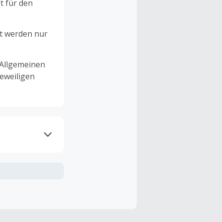
t für den
et werden nur
 Allgemeinen
eweiligen
ramme
n TopCashback
ng ist nur