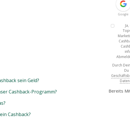
Google
Ja
Top
Marketi
Cashba
Cashb
inf
Abmeldun
Durch Dein
Du
Geschäfts
shback sein Geld?
Daten
Bereits Mi
unser Cashback-Programm?
as?
mein Cashback?