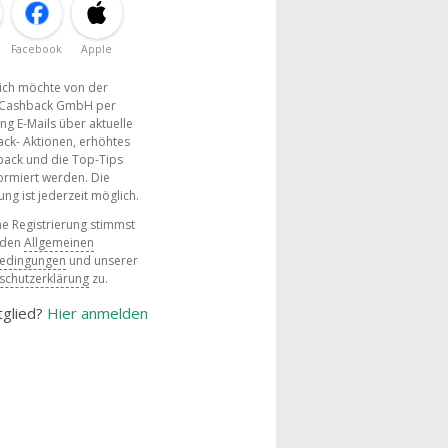
Facebook
Apple
, ich möchte von der
Cashback GmbH per
ng E-Mails über aktuelle
ck- Aktionen, erhöhtes
ack und die Top-Tips
ormiert werden. Die
g ist jederzeit möglich.
e Registrierung stimmst
 den
Allgemeinen
bedingungen
und unserer
schutzerklärung
zu.
tglied?
Hier anmelden