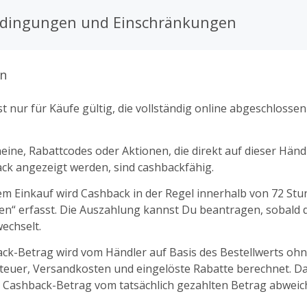
nd unverbindlichen eismann-Fahrer Service kannst Du Dich 
edingungen und Einschränkungen
ich zum vereinbarten Termin beliefern lassen. Oder Du ka
ce nutzen bei dem Du per Kurier ein sicher gekühltes Paket
ends zwischen 18-21 Uhr erhältst. Hier kannst Du jederzeit
 eusman liefern innerhalb von 1-2 Tagen.
n
t nur für Käufe gültig, die vollständig online abgeschlosse
ine, Rabattcodes oder Aktionen, die direkt auf dieser Händl
k angezeigt werden, sind cashbackfähig.
m Einkauf wird Cashback in der Regel innerhalb von 72 St
fen“ erfasst. Die Auszahlung kannst Du beantragen, sobald d
echselt.
ck-Betrag wird vom Händler auf Basis des Bestellwerts oh
euer, Versandkosten und eingelöste Rabatte berechnet. D
 Cashback-Betrag vom tatsächlich gezahlten Betrag abweic