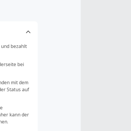
alle 3
nnst den
 zur
 online
n und bezahlt
erseite bei
unden mit dem
er Status auf
ne
aher kann der
hen.