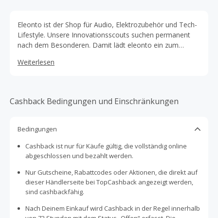
Eleonto ist der Shop für Audio, Elektrozubehör und Tech-
Lifestyle. Unsere Innovationsscouts suchen permanent
nach dem Besonderen. Damit lädt eleonto ein zum
inspirierenden Shopping von neuesten Must-Have
Weiterlesen
Produkten und außergewöhnlichen Geschenkideen.
Cashback Bedingungen und Einschränkungen
Bedingungen
Cashback ist nur für Käufe gültig, die vollständig online
abgeschlossen und bezahlt werden.
Nur Gutscheine, Rabattcodes oder Aktionen, die direkt auf
dieser Händlerseite bei TopCashback angezeigt werden,
sind cashbackfähig.
Nach Deinem Einkauf wird Cashback in der Regel innerhalb