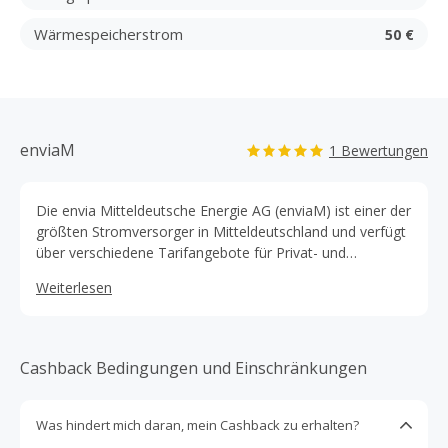
Wärmespeicherstrom
50 €
enviaM
1 Bewertungen
Die envia Mitteldeutsche Energie AG (enviaM) ist einer der
größten Stromversorger in Mitteldeutschland und verfügt
über verschiedene Tarifangebote für Privat- und
Geschäftskunden. Das Grundversorgungsgebiet von
Weiterlesen
enviaM umfasst den Süden Sachsen-Anhalts,
Westsachsens und Teile Thüringens und Brandenburgs.
Auch über dieses Gebiet hinaus liefert enviaM Strom für
zahlreiche Kunden.
Cashback Bedingungen und Einschränkungen
Was hindert mich daran, mein Cashback zu erhalten?