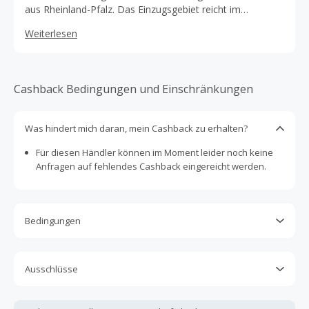
aus Rheinland-Pfalz. Das Einzugsgebiet reicht im
nördlichen Rheinland-Pfalz vom Westerwald über den
Weiterlesen
Hunsrück und die Eifel bis hin zur Landesgrenze
Nordrhein-Westfalens. Rund 1.000 Mitarbeiter versorgen
die Kunden mit Ökostrom, Erdgas, Wärme, Trinkwasser,
Telekommunikation und kompetentem Service.
Cashback Bedingungen und Einschränkungen
Was hindert mich daran, mein Cashback zu erhalten?
Für diesen Händler können im Moment leider noch keine
Anfragen auf fehlendes Cashback eingereicht werden.
Bedingungen
Cashback ist nur für Käufe gültig, die vollständig online
abgeschlossen und bezahlt werden.
Ausschlüsse
Cashback ist nur auf 24-Monats-Tarife gültig. 12-Monats-
Kein Cashback, wenn Gutscheine, Rabattcodes oder
Tarife können leider nicht mit Cashback vergütet werden.
andere Sparprogramme verwendet werden, die nicht