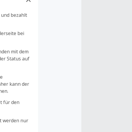
n und bezahlt
erseite bei
unden mit dem
er Status auf
ne
aher kann der
hen.
t für den
et werden nur