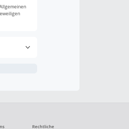
 Allgemeinen
eweiligen
ramme
n TopCashback
ng ist nur
t ist.
 Kündigung
uns
Rechtliche