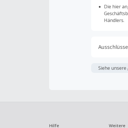
Die hier a
Geschäftsb
Händlers.
Ausschlüsse
Kein Cashb
verwendet 
Siehe unsere
angezeigt 
Kein Cashb
Die Einlös
dann cashba
Kein Cashb
eines Abon
Hilfe
Weitere