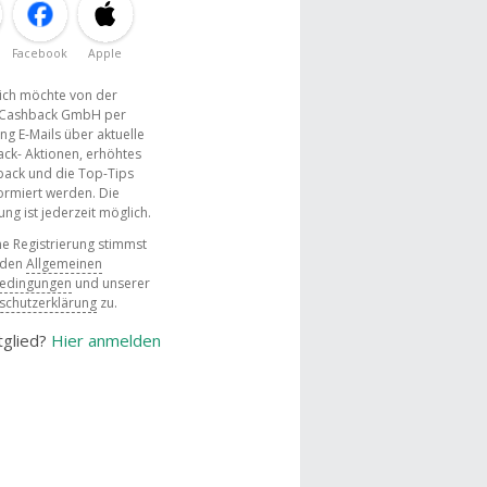
Facebook
Apple
, ich möchte von der
Cashback GmbH per
ng E-Mails über aktuelle
ck- Aktionen, erhöhtes
ack und die Top-Tips
ormiert werden. Die
g ist jederzeit möglich.
e Registrierung stimmst
 den
Allgemeinen
bedingungen
und unserer
schutzerklärung
zu.
tglied?
Hier anmelden