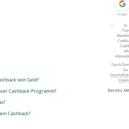
Google
Ja
Top
Marketi
Cashba
Cashb
inf
Abmeldun
Durch Dein
Du
Geschäfts
shback sein Geld?
Daten
Bereits Mi
unser Cashback-Programm?
as?
mein Cashback?