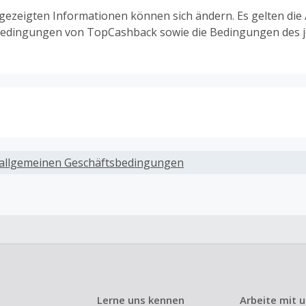
ngezeigten Informationen können sich ändern. Es gelten die
edingungen von TopCashback sowie die Bedingungen des j
ack, wenn Gutscheine, Rabattcodes oder andere Sparprog
werden, die nicht ausdrücklich auf dieser Händlerseite vo
allgemeinen Geschäftsbedingungen
werden.
ack für den Kauf von Geschenkgutscheinen
ung oder Nutzung von Geschenkgutscheinen im Bezahlvorga
ckfähig, wenn dies ausdrücklich auf der Händlerseite erlaub
ack bei vollständiger oder teilweiser Retoure, Stornierung,
nements oder Widerruf eines Vertrags.
Lerne uns kennen
Arbeite mit 