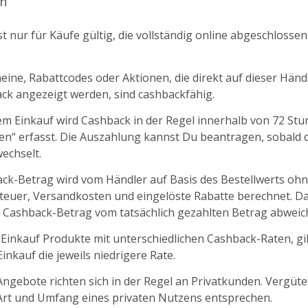
n
t nur für Käufe gültig, die vollständig online abgeschlosse
ine, Rabattcodes oder Aktionen, die direkt auf dieser Händl
k angezeigt werden, sind cashbackfähig.
m Einkauf wird Cashback in der Regel innerhalb von 72 St
fen“ erfasst. Die Auszahlung kannst Du beantragen, sobald d
echselt.
ck-Betrag wird vom Händler auf Basis des Bestellwerts oh
euer, Versandkosten und eingelöste Rabatte berechnet. D
 Cashback-Betrag vom tatsächlich gezahlten Betrag abweic
 Einkauf Produkte mit unterschiedlichen Cashback-Raten, gil
nkauf die jeweils niedrigere Rate.
ngebote richten sich in der Regel an Privatkunden. Vergüt
 Art und Umfang eines privaten Nutzens entsprechen.