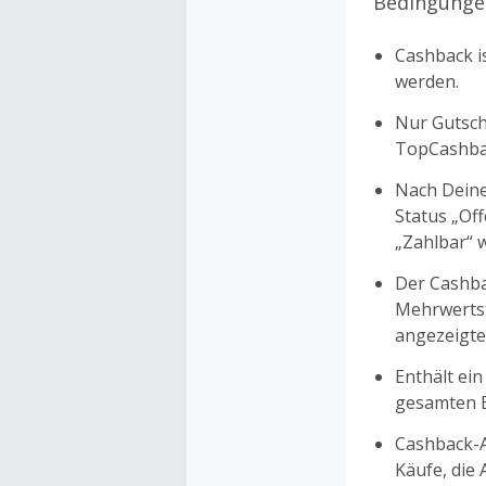
Bedingunge
Cashback is
werden.
Nur Gutsche
TopCashbac
Nach Deine
Status „Of
„Zahlbar“ w
Der Cashba
Mehrwertst
angezeigte
Enthält ein
gesamten Ei
Cashback-A
Käufe, die