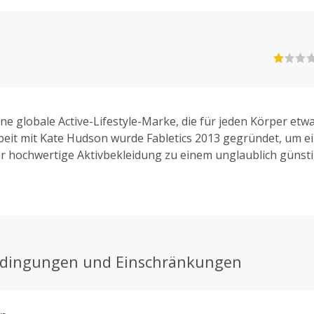
eine globale Active-Lifestyle-Marke, die für jeden Körper etwa
it mit Kate Hudson wurde Fabletics 2013 gegründet, um e
r hochwertige Aktivbekleidung zu einem unglaublich günsti
e verbinden modische Designs mit hochleistungsfähigen Te
um Activewear nicht nur für das Fitnessstudio, sondern für al
e zu entwickeln.
edingungen und Einschränkungen