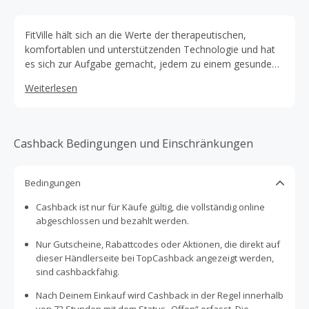
FitVille hält sich an die Werte der therapeutischen,
komfortablen und unterstützenden Technologie und hat
es sich zur Aufgabe gemacht, jedem zu einem gesunden
und aktiven Lebensstil zu verhelfen, indem es
Weiterlesen
fortschrittliche Technologien und Schuhdesigns einsetzt.
Cashback Bedingungen und Einschränkungen
Bedingungen
Cashback ist nur für Käufe gültig, die vollständig online
abgeschlossen und bezahlt werden.
Nur Gutscheine, Rabattcodes oder Aktionen, die direkt auf
dieser Händlerseite bei TopCashback angezeigt werden,
sind cashbackfähig.
Nach Deinem Einkauf wird Cashback in der Regel innerhalb