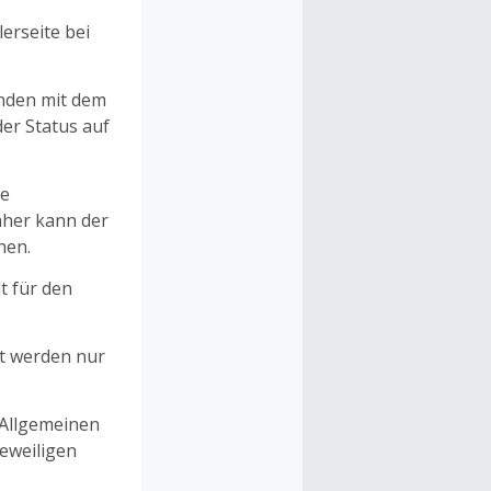
erseite bei
unden mit dem
er Status auf
ne
aher kann der
hen.
t für den
et werden nur
 Allgemeinen
eweiligen