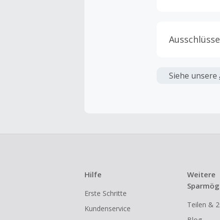
Ausschlüsse
Kein Cashb
verwendet 
Siehe unsere
angezeigt 
Kein Cashb
Die Einlös
dann cashba
Kein Cashb
eines Abon
Hilfe
Weitere
Gewerblich
Sparmögl
Erste Schritte
Händlern v
Teilen & 2
Kundenservice
Cashback k
Blog