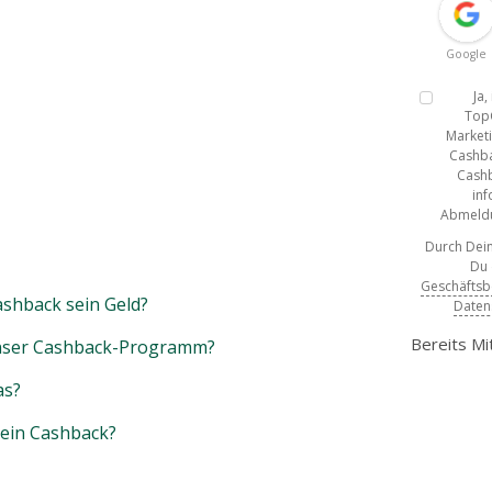
Google
Ja
Top
Marketi
Cashba
Cashb
inf
Abmeldun
Durch Dein
Du
Geschäfts
shback sein Geld?
Daten
Bereits Mi
unser Cashback-Programm?
as?
mein Cashback?