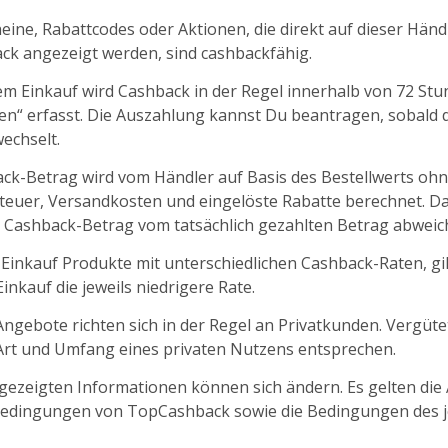
ine, Rabattcodes oder Aktionen, die direkt auf dieser Händl
k angezeigt werden, sind cashbackfähig.
m Einkauf wird Cashback in der Regel innerhalb von 72 St
fen“ erfasst. Die Auszahlung kannst Du beantragen, sobald d
echselt.
ck-Betrag wird vom Händler auf Basis des Bestellwerts oh
euer, Versandkosten und eingelöste Rabatte berechnet. D
 Cashback-Betrag vom tatsächlich gezahlten Betrag abweic
 Einkauf Produkte mit unterschiedlichen Cashback-Raten, gil
nkauf die jeweils niedrigere Rate.
ngebote richten sich in der Regel an Privatkunden. Vergüt
 Art und Umfang eines privaten Nutzens entsprechen.
ngezeigten Informationen können sich ändern. Es gelten die
edingungen von TopCashback sowie die Bedingungen des j