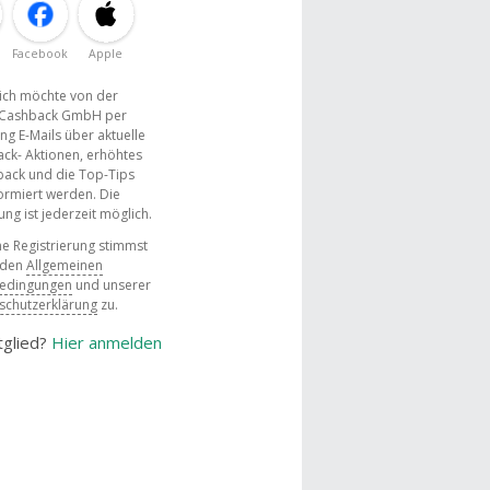
Facebook
Apple
, ich möchte von der
Cashback GmbH per
ng E-Mails über aktuelle
ck- Aktionen, erhöhtes
ack und die Top-Tips
ormiert werden. Die
g ist jederzeit möglich.
e Registrierung stimmst
 den
Allgemeinen
bedingungen
und unserer
schutzerklärung
zu.
tglied?
Hier anmelden