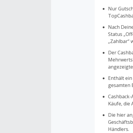
Nur Gutsche
TopCashbac
Nach Deine
Status „Of
„Zahlbar“ w
Der Cashba
Mehrwertst
angezeigte
Enthält ein
gesamten Ei
Cashback-A
Käufe, die
Die hier a
Geschäftsb
Händlers.