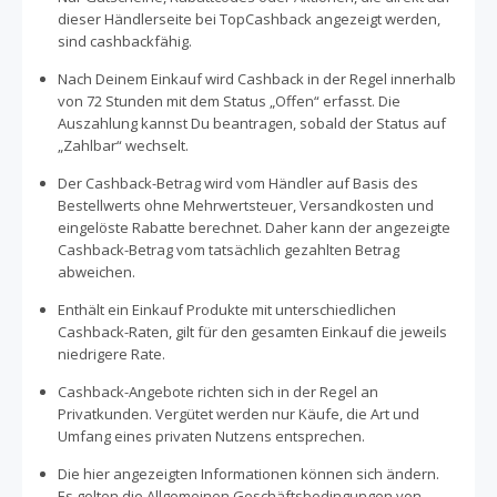
Originalkarton ist wahrlich ein tolles Erlebnis. Für
dieser Händlerseite bei TopCashback angezeigt werden,
Zustellungen am selben Tag kümmern sich lokalen
sind cashbackfähig.
Floristen um die Auswahl der frischesten Blumen und
Nach Deinem Einkauf wird Cashback in der Regel innerhalb
deren Arrangement entsprechend der Richtlinien.
von 72 Stunden mit dem Status „Offen“ erfasst. Die
Versende jetzt Blumen mit FloraQueen und spare dabei
Auszahlung kannst Du beantragen, sobald der Status auf
bares Geld mit TopCashback.de! n Blumen ausdrücken
„Zahlbar“ wechselt.
möchten.
Der Cashback-Betrag wird vom Händler auf Basis des
Bestellwerts ohne Mehrwertsteuer, Versandkosten und
eingelöste Rabatte berechnet. Daher kann der angezeigte
Cashback-Betrag vom tatsächlich gezahlten Betrag
abweichen.
Enthält ein Einkauf Produkte mit unterschiedlichen
Cashback-Raten, gilt für den gesamten Einkauf die jeweils
niedrigere Rate.
Cashback-Angebote richten sich in der Regel an
Privatkunden. Vergütet werden nur Käufe, die Art und
Umfang eines privaten Nutzens entsprechen.
Die hier angezeigten Informationen können sich ändern.
Es gelten die Allgemeinen Geschäftsbedingungen von