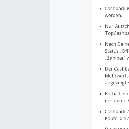
Cashback is
werden.
Nur Gutsche
TopCashbac
Nach Deine
Status „Of
„Zahlbar“ w
Der Cashba
Mehrwertst
angezeigte
Enthält ein
gesamten Ei
Cashback-A
Käufe, die