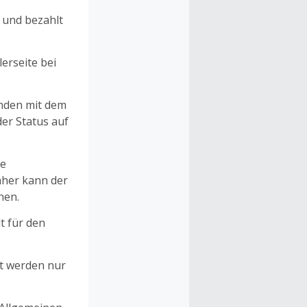
n und bezahlt
erseite bei
unden mit dem
er Status auf
ne
aher kann der
hen.
t für den
et werden nur