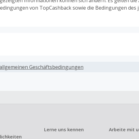
ngezeigten Informationen können sich ändern. Es gelten die
edingungen von TopCashback sowie die Bedingungen des j
ack, wenn Gutscheine, Rabattcodes oder andere Sparprog
werden, die nicht ausdrücklich auf dieser Händlerseite vo
allgemeinen Geschäftsbedingungen
werden.
ack für den Kauf von Geschenkgutscheinen
ung oder Nutzung von Geschenkgutscheinen im Bezahlvorga
ckfähig, wenn dies ausdrücklich auf der Händlerseite erlaub
ack bei vollständiger oder teilweiser Retoure, Stornierung,
nements oder Widerruf eines Vertrags.
Lerne uns kennen
Arbeite mit 
e, Reseller- oder ungewöhnlich große Bestellungen sind be
ichkeiten