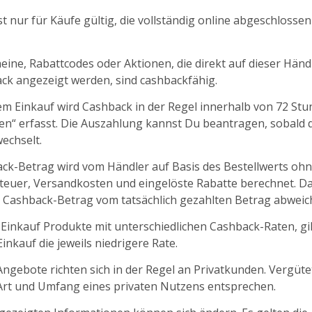
t nur für Käufe gültig, die vollständig online abgeschlosse
ine, Rabattcodes oder Aktionen, die direkt auf dieser Händl
k angezeigt werden, sind cashbackfähig.
m Einkauf wird Cashback in der Regel innerhalb von 72 St
fen“ erfasst. Die Auszahlung kannst Du beantragen, sobald d
echselt.
ck-Betrag wird vom Händler auf Basis des Bestellwerts oh
euer, Versandkosten und eingelöste Rabatte berechnet. D
 Cashback-Betrag vom tatsächlich gezahlten Betrag abweic
 Einkauf Produkte mit unterschiedlichen Cashback-Raten, gil
nkauf die jeweils niedrigere Rate.
ngebote richten sich in der Regel an Privatkunden. Vergüt
 Art und Umfang eines privaten Nutzens entsprechen.