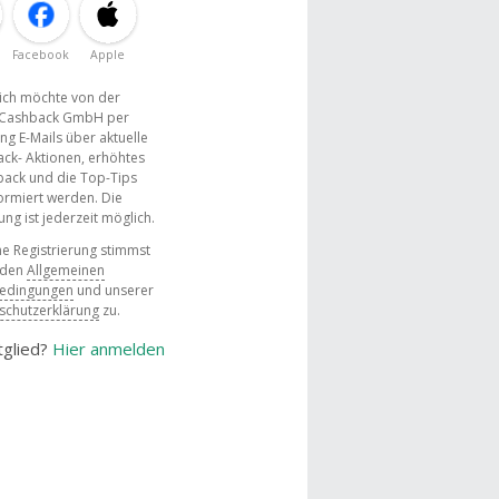
Facebook
Apple
, ich möchte von der
Cashback GmbH per
ng E-Mails über aktuelle
ck- Aktionen, erhöhtes
ack und die Top-Tips
ormiert werden. Die
g ist jederzeit möglich.
e Registrierung stimmst
 den
Allgemeinen
bedingungen
und unserer
schutzerklärung
zu.
tglied?
Hier anmelden