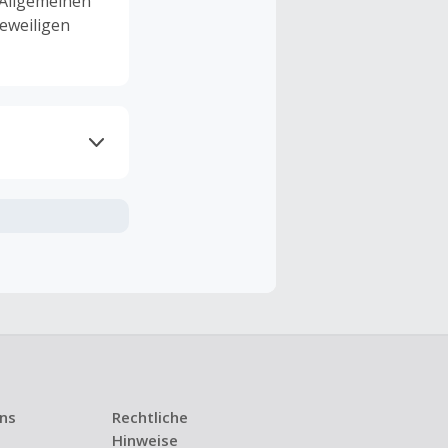
 Allgemeinen
eweiligen
ramme
n TopCashback
ng ist nur
t ist.
 Kündigung
uns
Rechtliche
i den meisten
Hinweise