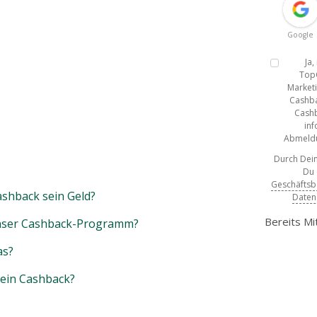
Google
Ja
Top
Marketi
Cashba
Cashb
inf
Abmeldun
Durch Dein
Du
Geschäfts
shback sein Geld?
Daten
Bereits Mi
unser Cashback-Programm?
as?
mein Cashback?