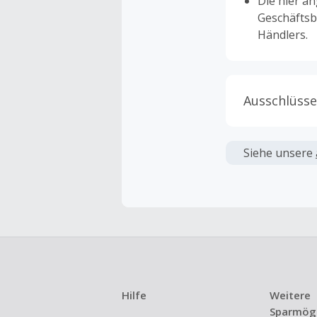
Die hier a
Geschäftsb
Händlers.
Ausschlüsse
Kein Cashb
verwendet 
Siehe unsere
angezeigt 
Kein Cashb
Die Einlös
dann cashba
Kein Cashb
eines Abon
Hilfe
Weitere
Gewerblich
Sparmögl