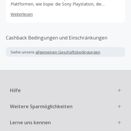
Plattformen, wie bspw. die Sony Playstation, die
Microsoft Xbox oder die Nintendo Switch. Zubehör wie
Weiterlesen
Controller, Tastaturen & Mäuse, VR-Brillen und Headsets
ergänzen das Vollsortiment.
Cashback Bedingungen und Einschränkungen
Siehe unsere
allgemeinen Geschäftsbedingungen
Hilfe
Weitere Sparmöglichkeiten
Lerne uns kennen