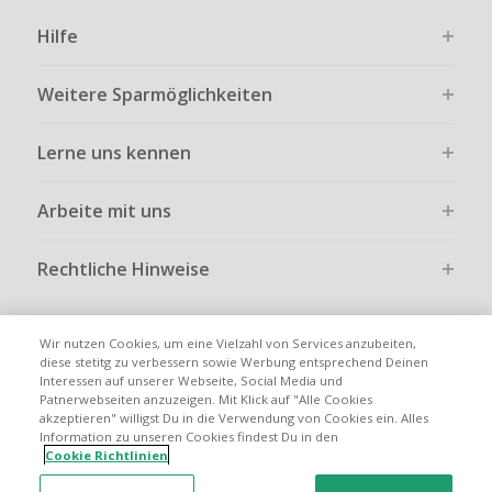
Hilfe
Weitere Sparmöglichkeiten
Lerne uns kennen
Arbeite mit uns
Rechtliche Hinweise
Wir nutzen Cookies, um eine Vielzahl von Services anzubeiten,
diese stetitg zu verbessern sowie Werbung entsprechend Deinen
Interessen auf unserer Webseite, Social Media und
Globale Websites
UK
US
CN
JP
FR
AU
IT
ES
Patnerwebseiten anzuzeigen. Mit Klick auf "Alle Cookies
akzeptieren" willigst Du in die Verwendung von Cookies ein. Alles
Information zu unseren Cookies findest Du in den
Cookie Richtlinien