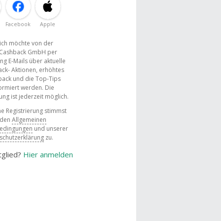
Facebook
Apple
, ich möchte von der
Cashback GmbH per
ng E-Mails über aktuelle
ck- Aktionen, erhöhtes
ack und die Top-Tips
ormiert werden. Die
g ist jederzeit möglich.
e Registrierung stimmst
 den
Allgemeinen
bedingungen
und unserer
schutzerklärung
zu.
tglied?
Hier anmelden