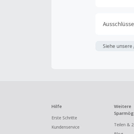
Ausschlüsse
Kein Cashb
verwendet 
Siehe unsere
angezeigt 
Kein Cashb
Die Einlös
dann cashba
Kein Cashb
eines Abon
Hilfe
Weitere
Gewerblich
Sparmögl
Erste Schritte
Händlern v
Teilen & 2
Kundenservice
Cashback k
Blog