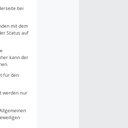
erseite bei
unden mit dem
er Status auf
ne
aher kann der
hen.
t für den
et werden nur
 Allgemeinen
eweiligen