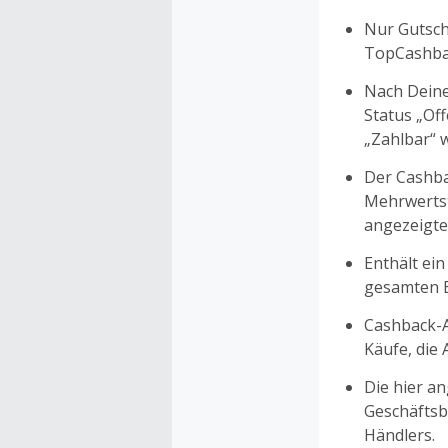
Nur Gutsche
TopCashbac
Nach Deine
Status „Of
„Zahlbar“ w
Der Cashba
Mehrwertst
angezeigte
Enthält ein
gesamten Ei
Cashback-A
Käufe, die
Die hier a
Geschäftsb
Händlers.