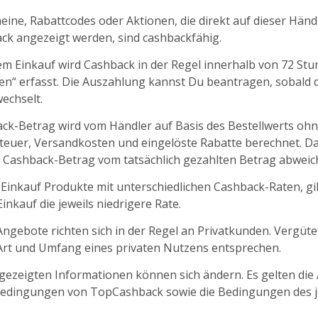
ine, Rabattcodes oder Aktionen, die direkt auf dieser Händl
k angezeigt werden, sind cashbackfähig.
m Einkauf wird Cashback in der Regel innerhalb von 72 St
fen“ erfasst. Die Auszahlung kannst Du beantragen, sobald d
echselt.
ck-Betrag wird vom Händler auf Basis des Bestellwerts oh
euer, Versandkosten und eingelöste Rabatte berechnet. D
 Cashback-Betrag vom tatsächlich gezahlten Betrag abweic
 Einkauf Produkte mit unterschiedlichen Cashback-Raten, gil
nkauf die jeweils niedrigere Rate.
ngebote richten sich in der Regel an Privatkunden. Vergüt
 Art und Umfang eines privaten Nutzens entsprechen.
ngezeigten Informationen können sich ändern. Es gelten die
edingungen von TopCashback sowie die Bedingungen des j