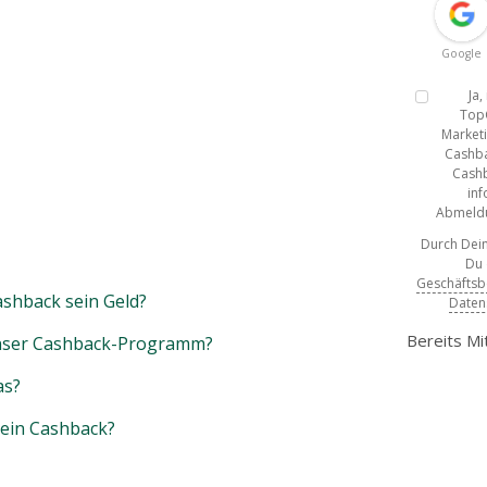
Google
Ja
Top
Marketi
Cashba
Cashb
inf
Abmeldun
Durch Dein
Du
Geschäfts
shback sein Geld?
Daten
Bereits Mi
unser Cashback-Programm?
as?
mein Cashback?