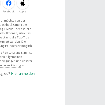
Facebook
Apple
, ich möchte von der
Cashback GmbH per
ng E-Mails über aktuelle
ck- Aktionen, erhöhtes
ack und die Top-Tips
ormiert werden. Die
g ist jederzeit möglich.
e Registrierung stimmst
 den
Allgemeinen
bedingungen
und unserer
schutzerklärung
zu.
tglied?
Hier anmelden