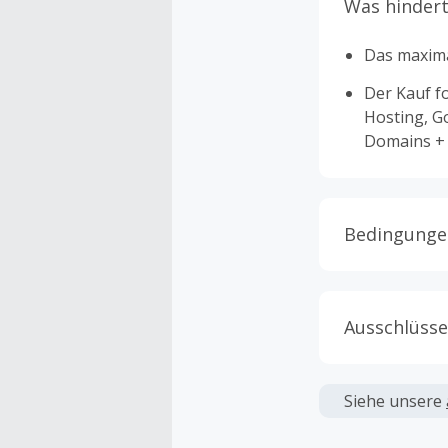
Was hindert
Das maxima
Der Kauf f
Hosting, G
Domains + 
Bedingunge
Cashback is
werden.
Ausschlüsse
Nur Gutsche
TopCashbac
Kein Cashb
verwendet 
Siehe unsere
Nach Deine
angezeigt 
Status „Of