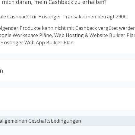
 mich daran, mein Cashback zu erhalten?
le Cashback für Hostinger Transaktionen beträgt 290€.
olgender Produkte kann nicht mit Cashback vergütet werden
oogle Workspace Pläne, Web Hosting & Website Builder Pla
Hostinger Web App Builder Plan.
n
t nur für Käufe gültig, die vollständig online abgeschlosse
ine, Rabattcodes oder Aktionen, die direkt auf dieser Händl
k angezeigt werden, sind cashbackfähig.
ack, wenn Gutscheine, Rabattcodes oder andere Sparprog
werden, die nicht ausdrücklich auf dieser Händlerseite vo
allgemeinen Geschäftsbedingungen
m Einkauf wird Cashback in der Regel innerhalb von 72 St
werden.
fen“ erfasst. Die Auszahlung kannst Du beantragen, sobald d