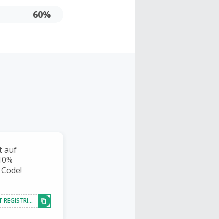
60%
t auf
 10%
 Code!
JETZT REGISTRIEREN