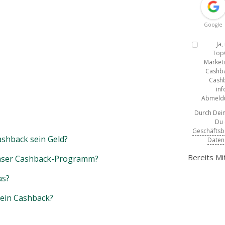
Google
Ja
Top
Marketi
Cashba
Cashb
inf
Abmeldun
Durch Dein
Du
Geschäfts
shback sein Geld?
Daten
Bereits Mi
unser Cashback-Programm?
as?
mein Cashback?