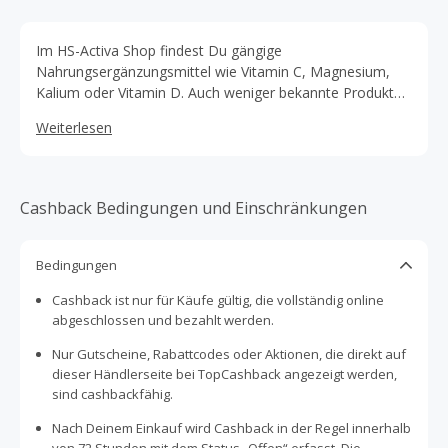
Im HS-Activa Shop findest Du gängige
Nahrungsergänzungsmittel wie Vitamin C, Magnesium,
Kalium oder Vitamin D. Auch weniger bekannte Produkte
wie DMSO, MAP-Aminosäuren oder Wasserstoffperoxid
Weiterlesen
(hoch energetisiert) kannst Du hier online bestellen.
Cashback Bedingungen und Einschränkungen
Bedingungen
Cashback ist nur für Käufe gültig, die vollständig online
abgeschlossen und bezahlt werden.
Nur Gutscheine, Rabattcodes oder Aktionen, die direkt auf
dieser Händlerseite bei TopCashback angezeigt werden,
sind cashbackfähig.
Nach Deinem Einkauf wird Cashback in der Regel innerhalb