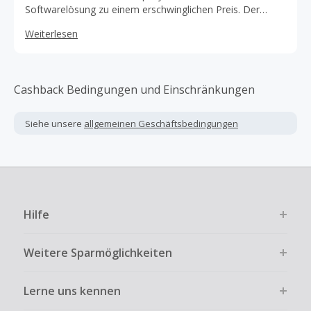
Softwarelösung zu einem erschwinglichen Preis. Der
Schlüssel wird innerhalb weniger Minuten an Deine E-Mail-
Weiterlesen
Adresse gesendet. Impkeys legt viel Wert auf einen
reibungslosen Ablauf.
Cashback Bedingungen und Einschränkungen
Siehe unsere
allgemeinen Geschäftsbedingungen
Hilfe
Weitere Sparmöglichkeiten
Lerne uns kennen