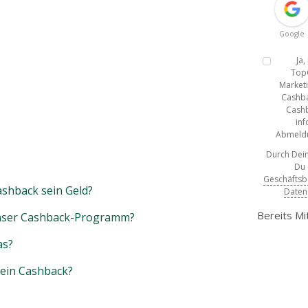
Google
Ja
Top
Marketi
Cashba
Cashb
inf
Abmeldun
Durch Dein
Du
Geschäfts
shback sein Geld?
Daten
Bereits Mi
unser Cashback-Programm?
as?
mein Cashback?