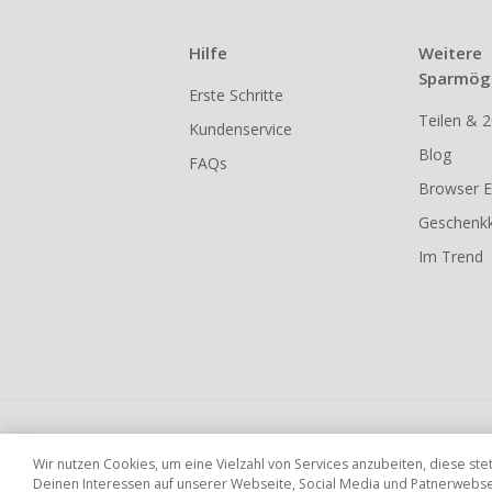
Hilfe
Weitere
Sparmögl
Erste Schritte
Teilen & 2
Kundenservice
Blog
FAQs
Browser E
Geschenkk
Im Trend
Globale Websites
UK
US
CN
JP
Wir nutzen Cookies, um eine Vielzahl von Services anzubeiten, diese s
Deinen Interessen auf unserer Webseite, Social Media und Patnerwebseit