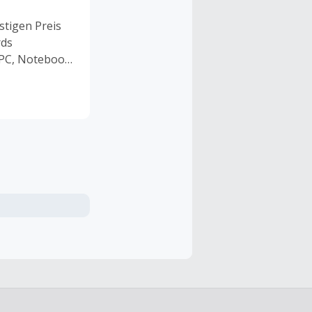
stigen Preis
rds
r PC, Notebook
nst Du die