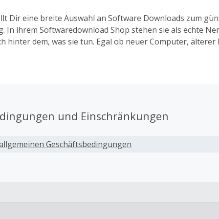
llt Dir eine breite Auswahl an Software Downloads zum gün
. In ihrem Softwaredownload Shop stehen sie als echte Ne
ich hinter dem, was sie tun. Egal ob neuer Computer, ältere
egal ob Microsoft Office oder Office für Mac – bei ihnen kan
ware online kaufen.
edingungen und Einschränkungen
allgemeinen Geschäftsbedingungen