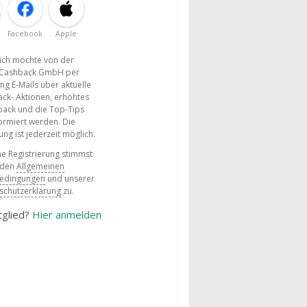
Facebook
Apple
, ich möchte von der
Cashback GmbH per
ng E-Mails über aktuelle
ck- Aktionen, erhöhtes
ack und die Top-Tips
ormiert werden. Die
g ist jederzeit möglich.
e Registrierung stimmst
 den
Allgemeinen
bedingungen
und unserer
schutzerklärung
zu.
tglied?
Hier anmelden