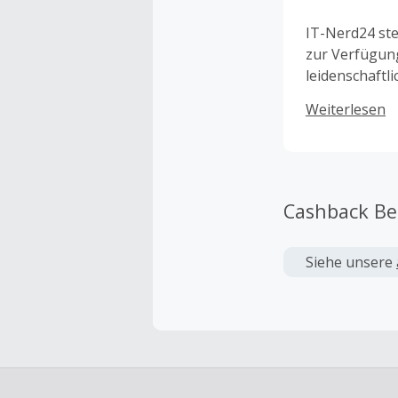
IT-Nerd24 ste
zur Verfügung
leidenschaftl
oder Laptop; 
Weiterlesen
passende Soft
Cashback B
Siehe unsere