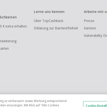
Lerne uns kennen
Arbeite mit 
ichkeiten
Über TopCashback
Presse
0 € extra erhalten
Erklärung zur Barrierefreiheit
Karriere
Vulnerability D
rweiterung
arten
FR
AU
IT
ES
tetitg zu verbessern sowie Werbung entsprechend
en anzuzeigen. Mit Klick auf "Alle Cookies
Cookie-Einstel