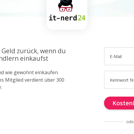
l Geld zurück, wenn du
E-Mail
ndlern einkaufst
d wie gewohnt einkaufen.
es Mitglied verdient über 300
Kennwort fe
r.
Kostenl
ode