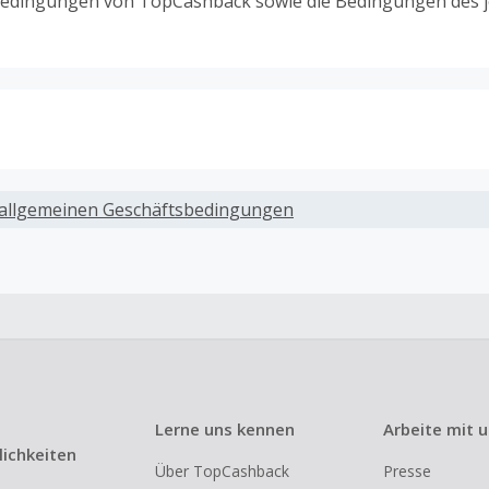
edingungen von TopCashback sowie die Bedingungen des j
ack, wenn Gutscheine, Rabattcodes oder andere Sparprog
werden, die nicht ausdrücklich auf dieser Händlerseite vo
allgemeinen Geschäftsbedingungen
werden.
ack für den Kauf von Geschenkgutscheinen
ung oder Nutzung von Geschenkgutscheinen im Bezahlvorga
ckfähig, wenn dies ausdrücklich auf der Händlerseite erlaub
ack bei vollständiger oder teilweiser Retoure, Stornierung,
nements oder Widerruf eines Vertrags.
Lerne uns kennen
Arbeite mit 
e, Reseller- oder ungewöhnlich große Bestellungen sind be
ichkeiten
Über TopCashback
Presse
om Cashback ausgeschlossen.