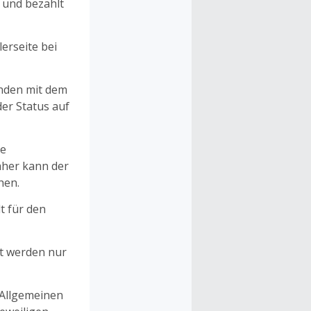
n und bezahlt
erseite bei
unden mit dem
er Status auf
ne
aher kann der
hen.
t für den
et werden nur
 Allgemeinen