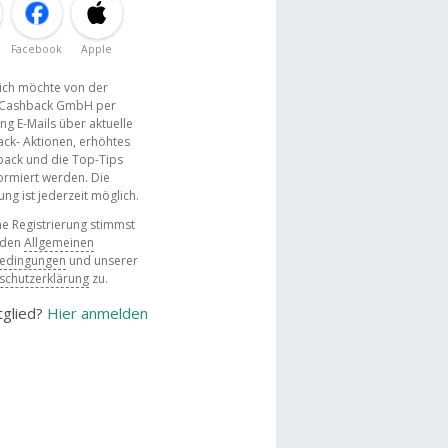
Facebook
Apple
, ich möchte von der
Cashback GmbH per
ng E-Mails über aktuelle
ck- Aktionen, erhöhtes
ack und die Top-Tips
ormiert werden. Die
g ist jederzeit möglich.
e Registrierung stimmst
 den
Allgemeinen
bedingungen
und unserer
schutzerklärung
zu.
tglied?
Hier anmelden