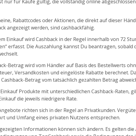
t nur für Käufe gültig, die vollständig online abgeschlosse
ine, Rabattcodes oder Aktionen, die direkt auf dieser Händl
k angezeigt werden, sind cashbackfähig.
m Einkauf wird Cashback in der Regel innerhalb von 72 St
fen“ erfasst. Die Auszahlung kannst Du beantragen, sobald d
echselt.
ck-Betrag wird vom Händler auf Basis des Bestellwerts oh
euer, Versandkosten und eingelöste Rabatte berechnet. D
 Cashback-Betrag vom tatsächlich gezahlten Betrag abweic
 Einkauf Produkte mit unterschiedlichen Cashback-Raten, gil
nkauf die jeweils niedrigere Rate.
ngebote richten sich in der Regel an Privatkunden. Vergüt
 Art und Umfang eines privaten Nutzens entsprechen.
ngezeigten Informationen können sich ändern. Es gelten die