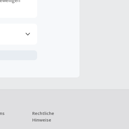
eweiligen
ramme
n TopCashback
ng ist nur
t ist.
 Kündigung
uns
Rechtliche
i den meisten
Hinweise