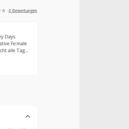
0 Bewertungen
vy Days
ative Fe:male
icht alle Tage
t wird.Unser
dafür, dass du