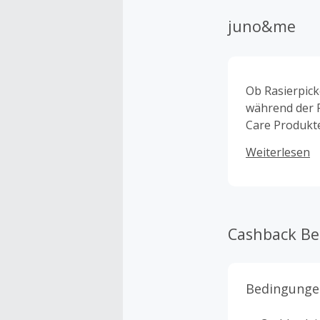
juno&me
Ob Rasierpick
während der P
Care Produkte,
gleich sind u
Weiterlesen
Anspruch: Jed
dich in deine
Cashback B
Bedingunge