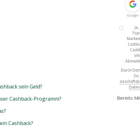
Google
Ja
Top
Marketi
Cashba
Cashb
inf
Abmeldun
Durch Dein
Du
Geschäfts
shback sein Geld?
Daten
Bereits Mi
unser Cashback-Programm?
as?
mein Cashback?