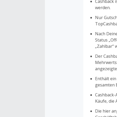
Cashback is
werden.
Nur Gutsche
TopCashbac
Nach Deine
Status „Of
„Zahlbar“ w
Der Cashba
Mehrwertst
angezeigte
Enthält ein
gesamten Ei
Cashback-A
Käufe, die
Die hier a