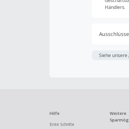
Geschäftsb
Händlers.
Ausschlüsse
Kein Cashb
verwendet 
Siehe unsere
angezeigt 
Kein Cashb
Die Einlös
dann cashba
Kein Cashb
eines Abon
Hilfe
Weitere
Gewerblich
Sparmögl
Erste Schritte
Händlern v