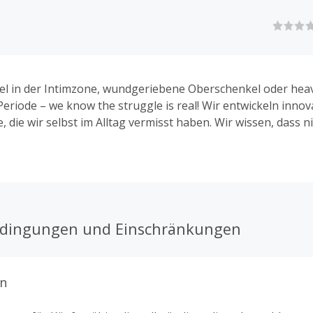
el in der Intimzone, wundgeriebene Oberschenkel oder hea
eriode – we know the struggle is real! Wir entwickeln innov
 die wir selbst im Alltag vermisst haben. Wir wissen, dass n
nd unser Körper immer vor neue Herausforderungen gestell
es unserer Produkte ist ein echter Gamechanger und sorgt 
m Körper pudelwohl fühlst.
edingungen und Einschränkungen
n