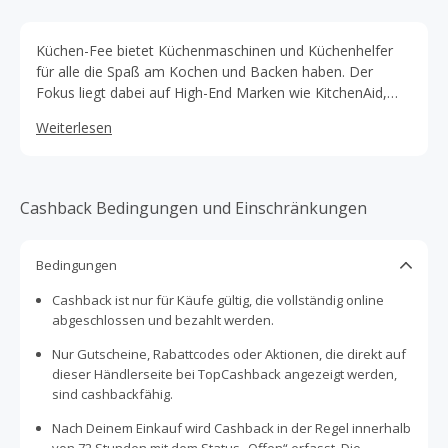
Küchen-Fee bietet Küchenmaschinen und Küchenhelfer
für alle die Spaß am Kochen und Backen haben. Der
Fokus liegt dabei auf High-End Marken wie KitchenAid,
Tur Mix und Bianco. Aufgrund ihrer Erfahrungen aus dem
Weiterlesen
stationären Handel besitzen sie eine hohe
Beratungskompetenz, die von ihren Kunden auch positiv
bewertet wird.
Cashback Bedingungen und Einschränkungen
Bedingungen
Cashback ist nur für Käufe gültig, die vollständig online
abgeschlossen und bezahlt werden.
Nur Gutscheine, Rabattcodes oder Aktionen, die direkt auf
dieser Händlerseite bei TopCashback angezeigt werden,
sind cashbackfähig.
Nach Deinem Einkauf wird Cashback in der Regel innerhalb