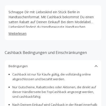
Schnappe Dir mit Liebeskind ein Stück Berlin in
Handtaschenformat. Mit Cashback bekommst Du einen
satten Rabatt auf Deinen Einkauf! Bei dem Modelabel
Liebeskind findest du trendbewusste Handtaschen,
Schuhe und Accessoires mit dem gewissen Berliner Flair.
Weiterlesen
Shoppe trendbewusste Taschen in allen Formen und
Größen: Ob Schultertaschen, Umhängetaschen, Shopper
Bags, Clutches, Rucksäcke oder Gürteltaschen. Genügend
Platz für Karten und Bargeld bieten dir die exquisiten
Cashback Bedingungen und Einschränkungen
Geldbörsen von Liebeskind. Stöbere in dem breiten
Sortiment von Liebeskind und lass Dich von den vielen
Bedingungen
verschiedenen Styles begeistern. Finde zu deinem Outfit
passende Accessoires bei Liebeskind. Entdecke unter
Cashback ist nur für Käufe gültig, die vollständig online
anderem hochwertige Gürtel, Schultergurte und
abgeschlossen und bezahlt werden.
Handytaschen. Für den Winter findest du bei Liebeskind
wärmende Schals & Handschuhe. Mit den
Nur Gutscheine, Rabattcodes oder Aktionen, die direkt auf
Kosmetiktaschen von Liebeskind wird deine nächste Reise
dieser Händlerseite bei TopCashback angezeigt werden,
nicht nur organisierter, sondern sicher auch stylischer. Mit
sind cashbackfähig.
den Accessoires von Liebeskind verleihst Du Deinen
Nach Deinem Einkauf wird Cashback in der Regel innerhalb