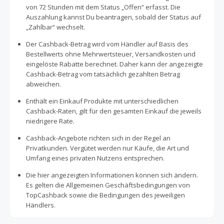
Outfits den letzten Schliff. Die Lieferung bei Liebeskind
von 72 Stunden mit dem Status „Offen“ erfasst. Die
erfolgt innerhalb Deutschlands ab einem Bestellwert von
Auszahlung kannst Du beantragen, sobald der Status auf
50 Euro kostenfrei. Nutze zudem unser attraktives
„Zahlbar“ wechselt.
Cashback Angebot, spare bares Geld bei deinem nächsten
Einkauf und erhalte so einen attraktiven Rabatt auf Deine
Der Cashback-Betrag wird vom Händler auf Basis des
Bestellung im Online Shop von Liebeskind. Dazu direkt
Bestellwerts ohne Mehrwertsteuer, Versandkosten und
100% gratis bei TopCashback anmelden und mit dem
eingelöste Rabatte berechnet. Daher kann der angezeigte
Cashback sammeln beginnen.
Cashback-Betrag vom tatsächlich gezahlten Betrag
abweichen.
Enthält ein Einkauf Produkte mit unterschiedlichen
Cashback-Raten, gilt für den gesamten Einkauf die jeweils
niedrigere Rate.
Cashback-Angebote richten sich in der Regel an
Privatkunden. Vergütet werden nur Käufe, die Art und
Umfang eines privaten Nutzens entsprechen.
Die hier angezeigten Informationen können sich ändern.
Es gelten die Allgemeinen Geschäftsbedingungen von
TopCashback sowie die Bedingungen des jeweiligen
Händlers.