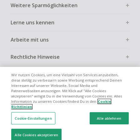
Kein Cashback bei vollständiger oder teilweiser Retoure,
Weitere Sparmöglichkeiten
Stornierung, Kündigung eines Abonnements oder Widerruf
eines Vertrags.
Lerne uns kennen
Gewerbliche, Reseller- oder ungewöhnlich große
Bestellungen sind bei den meisten Händlern vom
Cashback ausgeschlossen.
Arbeite mit uns
Cashback kann entfallen, wenn der Einkauf nicht korrekt
über TopCashback gestartet wurde.
Rechtliche Hinweise
Wir nutzen Cookies, um eine Vielzahl von Services anzubeiten,
diese stetitg zu verbessern sowie Werbung entsprechend Deinen
Interessen auf unserer Webseite, Social Media und
Globale Websites
UK
US
CN
JP
FR
AU
IT
ES
Patnerwebseiten anzuzeigen. Mit Klick auf "Alle Cookies
akzeptieren" willigst Du in die Verwendung von Cookies ein. Alles
Information zu unseren Cookies findest Du in den
Cookie
Richtlinien
Cookie-Einstellungen
Alle ablehnen
© 2005 - 2026 TopCashback Group Limited
Alle Cookies akzeptieren