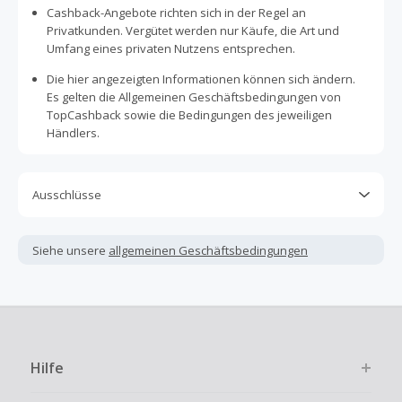
Cashback-Angebote richten sich in der Regel an
Privatkunden. Vergütet werden nur Käufe, die Art und
Umfang eines privaten Nutzens entsprechen.
Die hier angezeigten Informationen können sich ändern.
Es gelten die Allgemeinen Geschäftsbedingungen von
TopCashback sowie die Bedingungen des jeweiligen
Händlers.
Ausschlüsse
Kein Cashback, wenn Gutscheine, Rabattcodes oder
andere Sparprogramme verwendet werden, die nicht
Siehe unsere
allgemeinen Geschäftsbedingungen
ausdrücklich auf dieser Händlerseite von TopCashback
angezeigt werden.
Kein Cashback für den Kauf von Geschenkgutscheinen
Die Einlösung oder Nutzung von Geschenkgutscheinen im
Bezahlvorgang ist nur dann cashbackfähig, wenn dies
Hilfe
ausdrücklich auf der Händlerseite erlaubt ist.