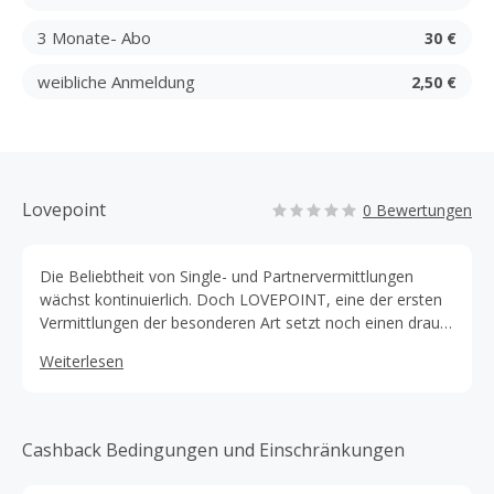
3 Monate- Abo
30 €
weibliche Anmeldung
2,50 €
Lovepoint
0 Bewertungen
Die Beliebtheit von Single- und Partnervermittlungen
wächst kontinuierlich. Doch LOVEPOINT, eine der ersten
Vermittlungen der besonderen Art setzt noch einen drauf.
Hier findet jeder auch sein erotisches Abenteuer.
Weiterlesen
Partnervermittlung oder Erotikabenteuer.
Cashback Bedingungen und Einschränkungen