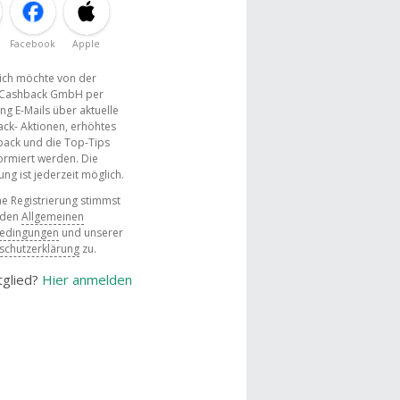
Facebook
Apple
, ich möchte von der
Cashback GmbH per
ng E-Mails über aktuelle
ck- Aktionen, erhöhtes
ack und die Top-Tips
ormiert werden. Die
g ist jederzeit möglich.
e Registrierung stimmst
 den
Allgemeinen
bedingungen
und unserer
schutzerklärung
zu.
tglied?
Hier anmelden