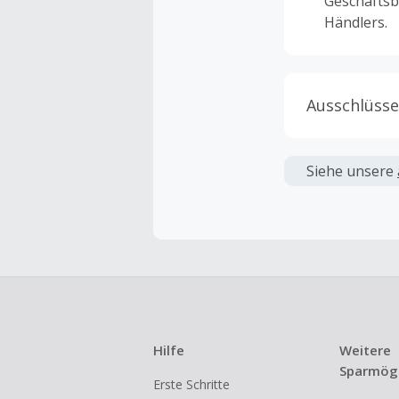
Geschäftsb
Händlers.
Ausschlüsse
Kein Cashb
verwendet 
Siehe unsere
angezeigt 
Kein Cashb
Die Einlös
dann cashba
Kein Cashb
eines Abon
Hilfe
Weitere
Gewerblich
Sparmögl
Erste Schritte
Händlern v