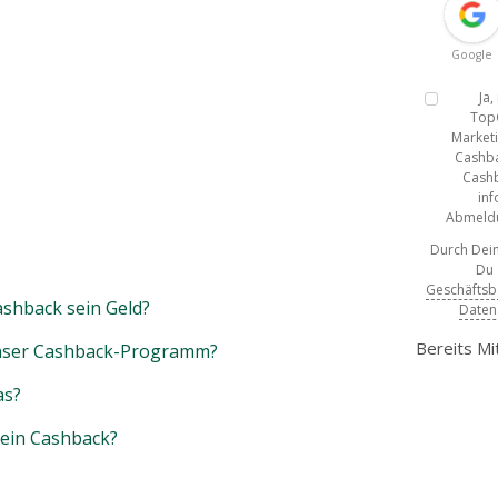
Google
Ja
Top
Marketi
Cashba
Cashb
inf
Abmeldun
Durch Dein
Du
Geschäfts
shback sein Geld?
Daten
Bereits Mi
unser Cashback-Programm?
as?
mein Cashback?