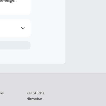
eweiligen
ramme
n TopCashback
ng ist nur
t ist.
 Kündigung
uns
Rechtliche
i den meisten
Hinweise