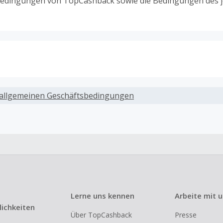
edingungen von TopCashback sowie die Bedingungen des j
ack, wenn Gutscheine, Rabattcodes oder andere Sparprog
werden, die nicht ausdrücklich auf dieser Händlerseite vo
allgemeinen Geschäftsbedingungen
werden.
ack für den Kauf von Geschenkgutscheinen
ung oder Nutzung von Geschenkgutscheinen im Bezahlvorga
ckfähig, wenn dies ausdrücklich auf der Händlerseite erlaub
ack bei vollständiger oder teilweiser Retoure, Stornierung,
nements oder Widerruf eines Vertrags.
Lerne uns kennen
Arbeite mit 
e, Reseller- oder ungewöhnlich große Bestellungen sind be
ichkeiten
Über TopCashback
Presse
om Cashback ausgeschlossen.