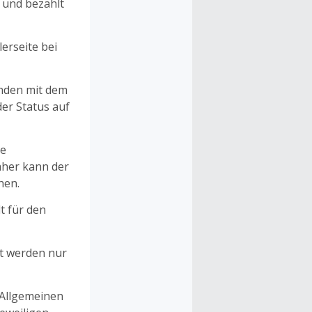
n und bezahlt
erseite bei
unden mit dem
er Status auf
ne
aher kann der
hen.
t für den
et werden nur
 Allgemeinen