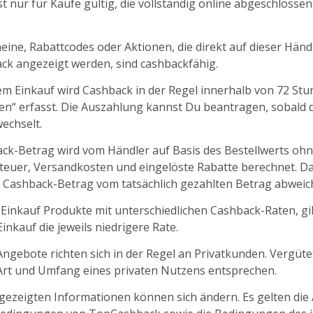
t nur für Käufe gültig, die vollständig online abgeschlosse
ine, Rabattcodes oder Aktionen, die direkt auf dieser Händl
k angezeigt werden, sind cashbackfähig.
m Einkauf wird Cashback in der Regel innerhalb von 72 St
fen“ erfasst. Die Auszahlung kannst Du beantragen, sobald d
echselt.
ck-Betrag wird vom Händler auf Basis des Bestellwerts oh
euer, Versandkosten und eingelöste Rabatte berechnet. D
 Cashback-Betrag vom tatsächlich gezahlten Betrag abweic
 Einkauf Produkte mit unterschiedlichen Cashback-Raten, gil
nkauf die jeweils niedrigere Rate.
ngebote richten sich in der Regel an Privatkunden. Vergüt
 Art und Umfang eines privaten Nutzens entsprechen.
ngezeigten Informationen können sich ändern. Es gelten die