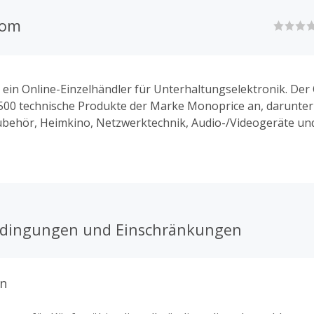
com
 ein Online-Einzelhändler für Unterhaltungselektronik. Der
.500 technische Produkte der Marke Monoprice an, darunte
behör, Heimkino, Netzwerktechnik, Audio-/Videogeräte und
a und Video, Pro-Audio, Heim und Büro, Tinte und Toner u
odukte.
edingungen und Einschränkungen
n