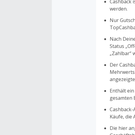
Cashback is
werden.
Nur Gutsche
TopCashbac
Nach Deine
Status „Of
„Zahlbar“ w
Der Cashba
Mehrwertst
angezeigte
Enthält ein
gesamten Ei
Cashback-A
Käufe, die
Die hier a