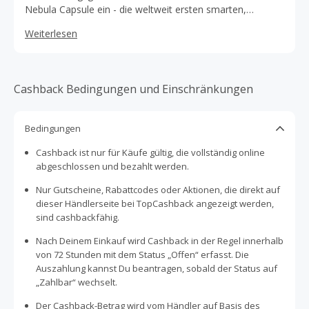
Nebula Capsule ein - die weltweit ersten smarten,
tragbaren Kinoerlebnisse. Schlaue Technologien mit
Weiterlesen
eindrucksvollen Bild- nd Klangeigenschaften.
Cashback Bedingungen und Einschränkungen
Bedingungen
Cashback ist nur für Käufe gültig, die vollständig online
abgeschlossen und bezahlt werden.
Nur Gutscheine, Rabattcodes oder Aktionen, die direkt auf
dieser Händlerseite bei TopCashback angezeigt werden,
sind cashbackfähig.
Nach Deinem Einkauf wird Cashback in der Regel innerhalb
von 72 Stunden mit dem Status „Offen“ erfasst. Die
Auszahlung kannst Du beantragen, sobald der Status auf
„Zahlbar“ wechselt.
Der Cashback-Betrag wird vom Händler auf Basis des