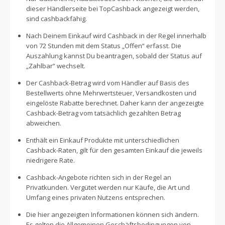
ein Artikel nicht passen oder nicht gefallen kannst du
dieser Händlerseite bei TopCashback angezeigt werden,
diesen innerhalb von 30 Tagen an das Unternehmen
sind cashbackfähig.
zurücksenden. Bei Fragen oder benötigter Hilfe steht dir
ein LIVE CHAT, sowie ein 24h Kundenservice zur
Nach Deinem Einkauf wird Cashback in der Regel innerhalb
Verfügung.
von 72 Stunden mit dem Status „Offen“ erfasst. Die
Auszahlung kannst Du beantragen, sobald der Status auf
„Zahlbar“ wechselt.
Der Cashback-Betrag wird vom Händler auf Basis des
Bestellwerts ohne Mehrwertsteuer, Versandkosten und
eingelöste Rabatte berechnet. Daher kann der angezeigte
Cashback-Betrag vom tatsächlich gezahlten Betrag
abweichen.
Enthält ein Einkauf Produkte mit unterschiedlichen
Cashback-Raten, gilt für den gesamten Einkauf die jeweils
niedrigere Rate.
Cashback-Angebote richten sich in der Regel an
Privatkunden. Vergütet werden nur Käufe, die Art und
Umfang eines privaten Nutzens entsprechen.
Die hier angezeigten Informationen können sich ändern.
Es gelten die Allgemeinen Geschäftsbedingungen von