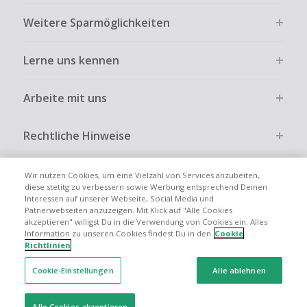
eingelöste Rabatte berechnet. Daher kann der angezeigte
Kein Cashback bei vollständiger oder teilweiser Retoure,
Weitere Sparmöglichkeiten
Cashback-Betrag vom tatsächlich gezahlten Betrag
Stornierung, Kündigung eines Abonnements oder Widerruf
abweichen.
eines Vertrags.
Lerne uns kennen
Enthält ein Einkauf Produkte mit unterschiedlichen
Gewerbliche, Reseller- oder ungewöhnlich große
Cashback-Raten, gilt für den gesamten Einkauf die jeweils
Bestellungen sind bei den meisten Händlern vom
niedrigere Rate.
Cashback ausgeschlossen.
Arbeite mit uns
Cashback-Angebote richten sich in der Regel an
Cashback kann entfallen, wenn der Einkauf nicht korrekt
Privatkunden. Vergütet werden nur Käufe, die Art und
über TopCashback gestartet wurde.
Rechtliche Hinweise
Umfang eines privaten Nutzens entsprechen.
Die hier angezeigten Informationen können sich ändern.
Es gelten die Allgemeinen Geschäftsbedingungen von
Wir nutzen Cookies, um eine Vielzahl von Services anzubeiten,
TopCashback sowie die Bedingungen des jeweiligen
diese stetitg zu verbessern sowie Werbung entsprechend Deinen
Interessen auf unserer Webseite, Social Media und
Händlers.
Globale Websites
UK
US
CN
JP
FR
AU
IT
ES
Patnerwebseiten anzuzeigen. Mit Klick auf "Alle Cookies
akzeptieren" willigst Du in die Verwendung von Cookies ein. Alles
Information zu unseren Cookies findest Du in den
Cookie
Richtlinien
Cookie-Einstellungen
Alle ablehnen
© 2005 - 2026 TopCashback Group Limited
Alle Cookies akzeptieren