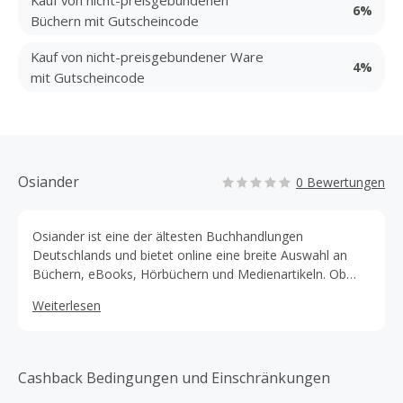
6%
Büchern mit Gutscheincode
Kauf von nicht-preisgebundener Ware
4%
mit Gutscheincode
Osiander
0 Bewertungen
Osiander ist eine der ältesten Buchhandlungen
Deutschlands und bietet online eine breite Auswahl an
Büchern, eBooks, Hörbüchern und Medienartikeln. Ob
Belletristik, Fachliteratur oder Kinderbücher – bei Osiander
Weiterlesen
finden Leser alles, was das Herz begehrt. Zusätzlich gibt
es Geschenkartikel, Papeterie und Spiele. Mit einem
starken Fokus auf Kundenservice und schneller Lieferung
vereint Osiander Tradition und moderne
Cashback Bedingungen und Einschränkungen
Einkaufserlebnisse für Buchliebhaber.