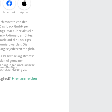
Facebook
Apple
, ich möchte von der
Cashback GmbH per
ng E-Mails über aktuelle
ck- Aktionen, erhöhtes
ack und die Top-Tips
ormiert werden. Die
g ist jederzeit möglich.
e Registrierung stimmst
 den
Allgemeinen
bedingungen
und unserer
schutzerklärung
zu.
tglied?
Hier anmelden