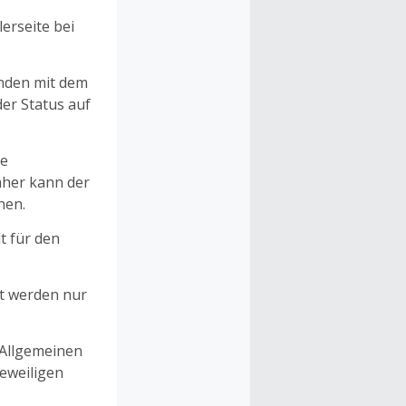
erseite bei
unden mit dem
er Status auf
ne
aher kann der
hen.
t für den
et werden nur
 Allgemeinen
eweiligen