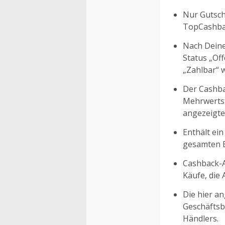
Nur Gutsche
TopCashbac
Nach Deine
Status „Of
„Zahlbar“ w
Der Cashba
Mehrwertst
angezeigte
Enthält ein
gesamten Ei
Cashback-A
Käufe, die
Die hier a
Geschäftsb
Händlers.