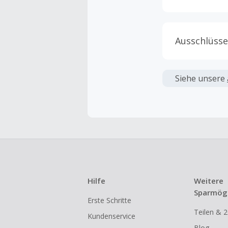
Ausschlüsse
Kein Cashb
verwendet 
Siehe unsere
angezeigt 
Kein Cashb
Die Einlös
dann cashba
Kein Cashb
eines Abon
Hilfe
Weitere
Gewerblich
Sparmögl
Erste Schritte
Händlern v
Teilen & 2
Kundenservice
Cashback k
Blog