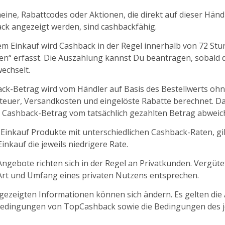
ine, Rabattcodes oder Aktionen, die direkt auf dieser Händl
k angezeigt werden, sind cashbackfähig.
m Einkauf wird Cashback in der Regel innerhalb von 72 St
fen“ erfasst. Die Auszahlung kannst Du beantragen, sobald d
echselt.
ck-Betrag wird vom Händler auf Basis des Bestellwerts oh
euer, Versandkosten und eingelöste Rabatte berechnet. D
 Cashback-Betrag vom tatsächlich gezahlten Betrag abweic
 Einkauf Produkte mit unterschiedlichen Cashback-Raten, gil
nkauf die jeweils niedrigere Rate.
ngebote richten sich in der Regel an Privatkunden. Vergüt
 Art und Umfang eines privaten Nutzens entsprechen.
ngezeigten Informationen können sich ändern. Es gelten die
edingungen von TopCashback sowie die Bedingungen des j