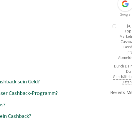
Google
Ja
Top
Marketi
Cashba
Cashb
inf
Abmeldun
Durch Dein
Du
Geschäfts
shback sein Geld?
Daten
Bereits Mi
unser Cashback-Programm?
as?
mein Cashback?