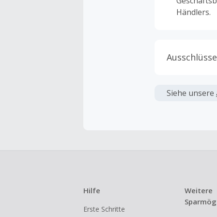
Geschäftsb
Händlers.
Ausschlüsse
Kein Cashb
verwendet 
Siehe unsere
angezeigt 
Kein Cashb
Die Einlös
dann cashba
Kein Cashb
eines Abon
Hilfe
Weitere
Gewerblich
Sparmögl
Erste Schritte
Händlern v