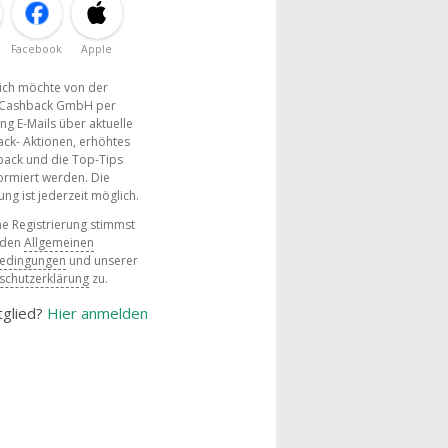
Facebook
Apple
, ich möchte von der
Cashback GmbH per
ng E-Mails über aktuelle
ck- Aktionen, erhöhtes
ack und die Top-Tips
ormiert werden. Die
g ist jederzeit möglich.
e Registrierung stimmst
 den
Allgemeinen
bedingungen
und unserer
schutzerklärung
zu.
tglied?
Hier anmelden