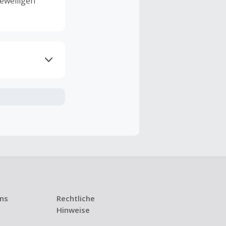
eweiligen
ramme
n TopCashback
ng ist nur
t ist.
 Kündigung
uns
Rechtliche
i den meisten
Hinweise