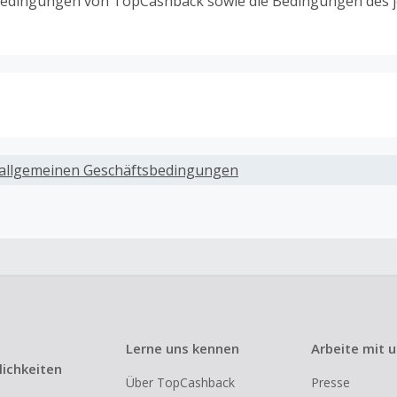
edingungen von TopCashback sowie die Bedingungen des j
ack, wenn Gutscheine, Rabattcodes oder andere Sparprog
werden, die nicht ausdrücklich auf dieser Händlerseite vo
allgemeinen Geschäftsbedingungen
werden.
ack für den Kauf von Geschenkgutscheinen
ung oder Nutzung von Geschenkgutscheinen im Bezahlvorga
ckfähig, wenn dies ausdrücklich auf der Händlerseite erlaub
ack bei vollständiger oder teilweiser Retoure, Stornierung,
nements oder Widerruf eines Vertrags.
Lerne uns kennen
Arbeite mit 
e, Reseller- oder ungewöhnlich große Bestellungen sind be
ichkeiten
Über TopCashback
Presse
om Cashback ausgeschlossen.