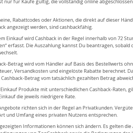
t nur für Käufe gültig, die vollständig online abgeschlosse
ine, Rabattcodes oder Aktionen, die direkt auf dieser Händl
k angezeigt werden, sind cashbackfähig.
m Einkauf wird Cashback in der Regel innerhalb von 72 St
fen“ erfasst. Die Auszahlung kannst Du beantragen, sobald d
echselt.
ck-Betrag wird vom Händler auf Basis des Bestellwerts oh
euer, Versandkosten und eingelöste Rabatte berechnet. D
 Cashback-Betrag vom tatsächlich gezahlten Betrag abweic
 Einkauf Produkte mit unterschiedlichen Cashback-Raten, gil
nkauf die jeweils niedrigere Rate.
ngebote richten sich in der Regel an Privatkunden. Vergüt
 Art und Umfang eines privaten Nutzens entsprechen.
ngezeigten Informationen können sich ändern. Es gelten die