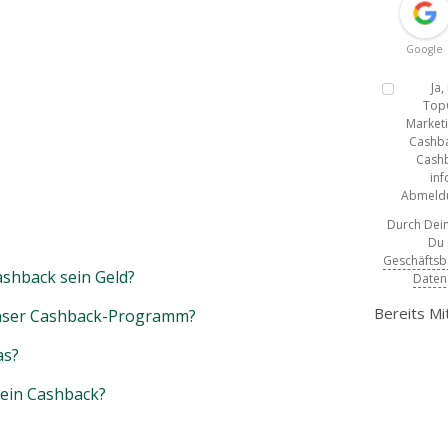
Google
Ja
Top
Marketi
Cashba
Cashb
inf
Abmeldun
Durch Dein
Du
Geschäfts
shback sein Geld?
Daten
Bereits Mi
unser Cashback-Programm?
as?
mein Cashback?