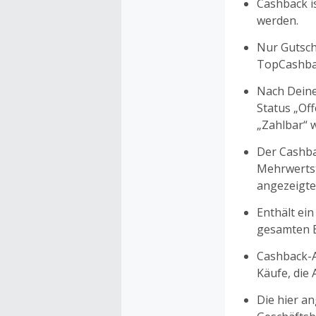
Cashback is
werden.
Nur Gutsche
TopCashbac
Nach Deine
Status „Of
„Zahlbar“ w
Der Cashba
Mehrwertst
angezeigte
Enthält ein
gesamten Ei
Cashback-A
Käufe, die
Die hier a