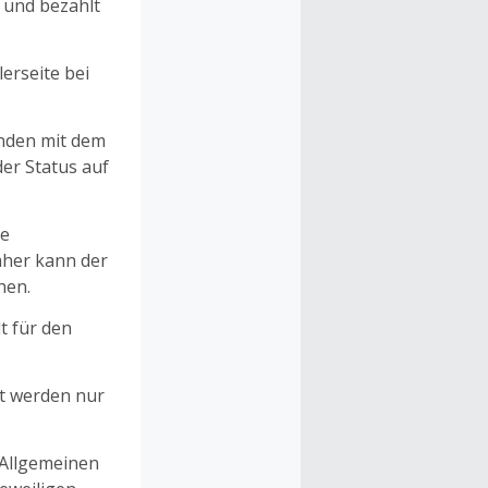
n und bezahlt
erseite bei
unden mit dem
er Status auf
ne
aher kann der
hen.
t für den
et werden nur
 Allgemeinen