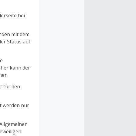
erseite bei
unden mit dem
er Status auf
ne
aher kann der
hen.
t für den
et werden nur
 Allgemeinen
eweiligen