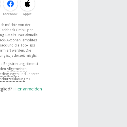
Facebook
Apple
, ich möchte von der
Cashback GmbH per
ng E-Mails über aktuelle
ck- Aktionen, erhöhtes
ack und die Top-Tips
ormiert werden. Die
g ist jederzeit möglich.
e Registrierung stimmst
 den
Allgemeinen
bedingungen
und unserer
schutzerklärung
zu.
tglied?
Hier anmelden