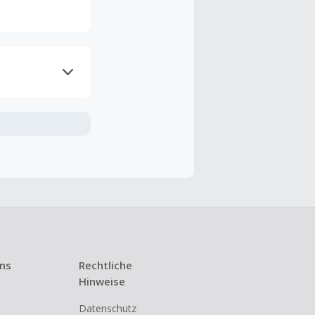
ramme
n TopCashback
ng ist nur
t ist.
 Kündigung
uns
Rechtliche
i den meisten
Hinweise
Datenschutz