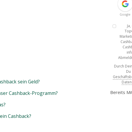
Google
Ja
Top
Marketi
Cashba
Cashb
inf
Abmeldun
Durch Dein
Du
Geschäfts
shback sein Geld?
Daten
Bereits Mi
unser Cashback-Programm?
as?
mein Cashback?