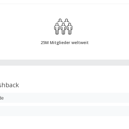
25M Mitglieder weltweit
shback
de