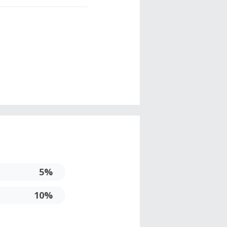
5%
10%