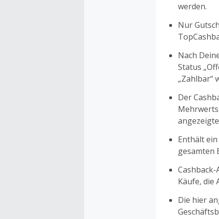
werden.
Nur Gutsche
TopCashbac
Nach Deine
Status „Of
„Zahlbar“ w
Der Cashba
Mehrwertst
angezeigte
Enthält ein
gesamten Ei
Cashback-A
Käufe, die
Die hier a
Geschäftsb