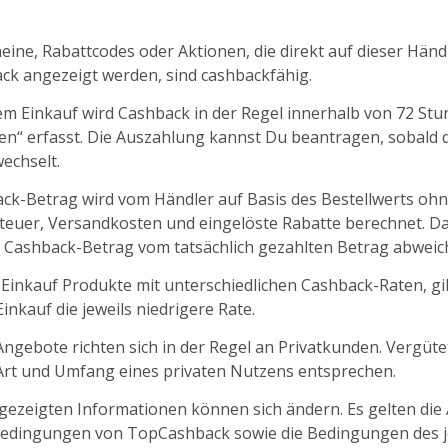
ine, Rabattcodes oder Aktionen, die direkt auf dieser Händl
k angezeigt werden, sind cashbackfähig.
m Einkauf wird Cashback in der Regel innerhalb von 72 St
fen“ erfasst. Die Auszahlung kannst Du beantragen, sobald d
echselt.
ck-Betrag wird vom Händler auf Basis des Bestellwerts oh
euer, Versandkosten und eingelöste Rabatte berechnet. D
 Cashback-Betrag vom tatsächlich gezahlten Betrag abweic
 Einkauf Produkte mit unterschiedlichen Cashback-Raten, gil
nkauf die jeweils niedrigere Rate.
ngebote richten sich in der Regel an Privatkunden. Vergüt
 Art und Umfang eines privaten Nutzens entsprechen.
ngezeigten Informationen können sich ändern. Es gelten die
edingungen von TopCashback sowie die Bedingungen des j