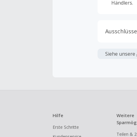
Händlers.
Ausschlüsse
Kein Cashb
verwendet 
Siehe unsere
angezeigt 
Kein Cashb
Die Einlös
dann cashba
Kein Cashb
eines Abon
Hilfe
Weitere
Gewerblich
Sparmögl
Erste Schritte
Händlern v
Teilen & 2
Kundenservice