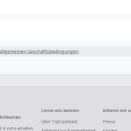
ack, wenn Gutscheine, Rabattcodes oder andere Sparprog
werden, die nicht ausdrücklich auf dieser Händlerseite vo
allgemeinen Geschäftsbedingungen
werden.
ack für den Kauf von Geschenkgutscheinen
ung oder Nutzung von Geschenkgutscheinen im Bezahlvorga
ckfähig, wenn dies ausdrücklich auf der Händlerseite erlaub
ack bei vollständiger oder teilweiser Retoure, Stornierung,
nements oder Widerruf eines Vertrags.
Lerne uns kennen
Arbeite mit 
e, Reseller- oder ungewöhnlich große Bestellungen sind be
ichkeiten
Über TopCashback
Presse
om Cashback ausgeschlossen.
0 € extra erhalten
Erklärung zur Barrierefreiheit
Karriere