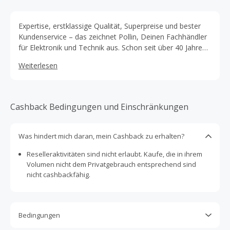
Expertise, erstklassige Qualität, Superpreise und bester
Kundenservice – das zeichnet Pollin, Deinen Fachhändler
für Elektronik und Technik aus. Schon seit über 40 Jahren
bieten sie eine große Auswahl an hochwertigen Elektronik
Weiterlesen
Produkten zu einem sehr guten Preis-Leistungs-Verhältnis
an. Ihr Sortiment ist vielfältig und reicht von Computer
und Zubehör über Bauelemente und -sätze bis zu
elektronischen Produkten der Lichttechnik und der
Cashback Bedingungen und Einschränkungen
Haustechnik von verschiedenen Markenherstellern.
Was hindert mich daran, mein Cashback zu erhalten?
Reselleraktivitäten sind nicht erlaubt. Kaufe, die in ihrem
Volumen nicht dem Privatgebrauch entsprechend sind
nicht cashbackfähig.
Bedingungen