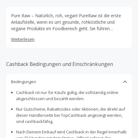
Pure Raw – Natürlich, roh, vegan! PureRaw ist die erste
Anlaufstelle, wenn es um gesunde, rohköstliche und
vegane Produkte im Foodbereich geht. Sie führen
ausschließlich liebevoll und sorgfältig ausgewählte Artikel,
Weiterlesen
rund um die Vegan – und Rohkostküche.
Cashback Bedingungen und Einschränkungen
Bedingungen
Cashback ist nur für Käufe gültig, die vollständig online
abgeschlossen und bezahlt werden.
Nur Gutscheine, Rabattcodes oder Aktionen, die direkt auf
dieser Händlerseite bei TopCashback angezeigt werden,
sind cashbackfähig.
Nach Deinem Einkauf wird Cashback in der Regel innerhalb