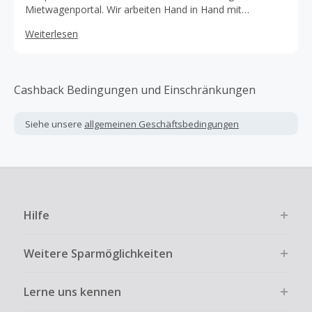
Mietwagenportal. Wir arbeiten Hand in Hand mit
führenden Vermietern und bieten unschlagbare Preise auf
Weiterlesen
alle Fahrzeugklassen, inklusive Luxusfahrzeugen, Minivans
und Fahrzeugen mit Automatikgetriebe. Unser
mehrsprachiges Callcenter arbeitet an 7 Tagen der
Woche, um Ihnen die besten Preise für Ihr Mietfahrzeug
Cashback Bedingungen und Einschränkungen
zu finden. Egal wo, egal wann.
Siehe unsere
allgemeinen Geschäftsbedingungen
Hilfe
Weitere Sparmöglichkeiten
Lerne uns kennen