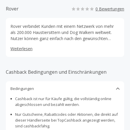
Rover
0 Bewertungen
Rover verbindet Kunden mit einem Netzwerk von mehr
als 200.000 Haustiersittern und Dog Walkern weltweit.
Nutzer können ganz einfach nach den gewünschten
Services suchen, Sitter & Dog Walker in ihrer Nähe
Weiterlesen
kontaktieren und sicher online buchen & bezahlen. Egal,
ob du Hunde- & Haussitting, Hundebetreuungen über
Nacht, Haustierbetreuung, Gassi-Services oder
Tagesbetreuungen benötigst - Rover verbindet dich mit
Cashback Bedingungen und Einschränkungen
verlässlichen Hundesittern in deiner Nähe, die dein
Haustier wie ein Familienmitglied behandeln.
Bedingungen
Cashback ist nur für Käufe gültig, die vollständig online
abgeschlossen und bezahlt werden.
Nur Gutscheine, Rabattcodes oder Aktionen, die direkt auf
dieser Händlerseite bei TopCashback angezeigt werden,
sind cashbackfähig.