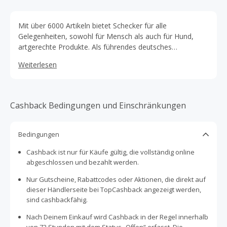
Mit über 6000 Artikeln bietet Schecker für alle
Gelegenheiten, sowohl für Mensch als auch für Hund,
artgerechte Produkte. Als führendes deutsches
Versandhaus für Hundeartikel werden alle Belange für Ihr
Weiterlesen
Liebling befriedigt, vom Welpen bis Senior.
Cashback Bedingungen und Einschränkungen
Bedingungen
Cashback ist nur für Käufe gültig, die vollständig online
abgeschlossen und bezahlt werden.
Nur Gutscheine, Rabattcodes oder Aktionen, die direkt auf
dieser Händlerseite bei TopCashback angezeigt werden,
sind cashbackfähig.
Nach Deinem Einkauf wird Cashback in der Regel innerhalb