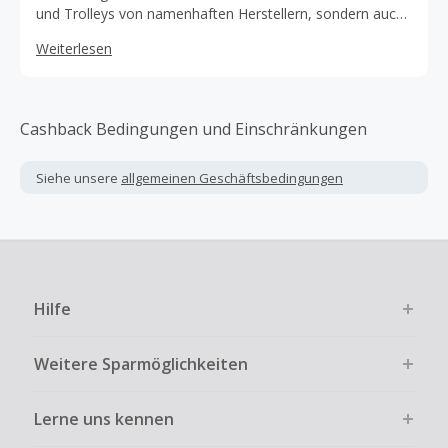
und Trolleys von namenhaften Herstellern, sondern auch
das passende Zubehör. Alle bestellbaren Artikel sind auf
Weiterlesen
Lager (bis zu 7.500), sodass die Lieferung in der Regel
innerhalb von einem Werktag erfolgt.
Cashback Bedingungen und Einschränkungen
Siehe unsere
allgemeinen Geschäftsbedingungen
Hilfe
Weitere Sparmöglichkeiten
Lerne uns kennen