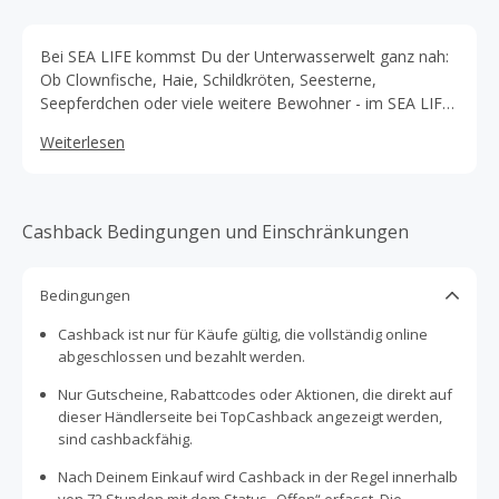
Bei SEA LIFE kommst Du der Unterwasserwelt ganz nah:
Ob Clownfische, Haie, Schildkröten, Seesterne,
Seepferdchen oder viele weitere Bewohner - im SEA LIFE
findet jeder sein Lieblingstier. Und ganz nebenbei erfährst
Weiterlesen
Du bei ihnen, wie Du selbst zum Schutz der Meere oder
der Bewohner beitragen kannst!
Cashback Bedingungen und Einschränkungen
Bedingungen
Cashback ist nur für Käufe gültig, die vollständig online
abgeschlossen und bezahlt werden.
Nur Gutscheine, Rabattcodes oder Aktionen, die direkt auf
dieser Händlerseite bei TopCashback angezeigt werden,
sind cashbackfähig.
Nach Deinem Einkauf wird Cashback in der Regel innerhalb