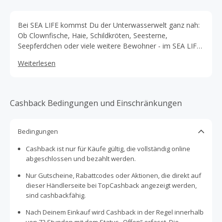
Bei SEA LIFE kommst Du der Unterwasserwelt ganz nah:
Ob Clownfische, Haie, Schildkröten, Seesterne,
Seepferdchen oder viele weitere Bewohner - im SEA LIFE
findet jeder sein Lieblingstier. Und ganz nebenbei erfährst
Weiterlesen
Du bei ihnen, wie Du selbst zum Schutz der Meere oder
der Bewohner beitragen kannst!
Cashback Bedingungen und Einschränkungen
Bedingungen
Cashback ist nur für Käufe gültig, die vollständig online
abgeschlossen und bezahlt werden.
Nur Gutscheine, Rabattcodes oder Aktionen, die direkt auf
dieser Händlerseite bei TopCashback angezeigt werden,
sind cashbackfähig.
Nach Deinem Einkauf wird Cashback in der Regel innerhalb