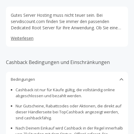
Gutes Server Hosting muss nicht teuer sein. Bei
servdiscount.com finden Sie immer den passenden
Dedicated Root Server für Ihre Anwendung. Ob Sie einen
Server für einen Mailserver, Datenbankserver oder
Weiterlesen
Webserver betreiben möchten oder einfach online eine
Datensicherung haben möchten, mit dem günstigen Root
Server von dem Hoster servdiscount.com wird dies kein
Problem. Dedicated Server, die zugleich als Root Server
Cashback Bedingungen und Einschränkungen
angeboten werden, ermöglichen Ihnen die schnelle
Umsetzung Ihrer Wunsch-Plattform und zeitgleich die
Kontrolle Ihrer Daten. Die Server werden ausschließlich in
Bedingungen
deutschen Rechenzentren am Standort Düsseldorf
Cashback ist nur für Käufe gültig, die vollständig online
gehostet. Durch die schnelle Bereitstellung Ihres Servers
abgeschlossen und bezahlt werden.
können Sie auf Ihrem Dedicated Server sofort mit Ihrem
Internetauftritt beginnen.
Nur Gutscheine, Rabattcodes oder Aktionen, die direkt auf
dieser Händlerseite bei TopCashback angezeigt werden,
sind cashbackfähig.
Nach Deinem Einkauf wird Cashback in der Regel innerhalb