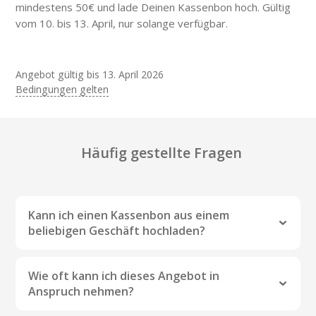
mindestens 50€ und lade Deinen Kassenbon hoch. Gültig
vom 10. bis 13. April, nur solange verfügbar.
Angebot gültig bis
13. April 2026
Bedingungen gelten
Häufig gestellte Fragen
Kann ich einen Kassenbon aus einem
beliebigen Geschäft hochladen?
Snap & Save-Angebote gelten nur für
ausgewählte Geschäfte. Bitte überprüfe die
Wie oft kann ich dieses Angebot in
Nutzungsbedingungen des Angebots vor
Anspruch nehmen?
Deinem Kauf, um sicherzugehen welche