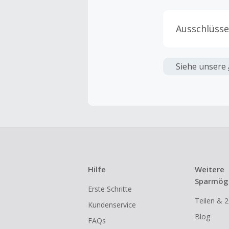
Ausschlüsse
Kein Cashb
verwendet 
Siehe unsere
angezeigt 
Kein Cashb
Die Einlös
dann cashba
Kein Cashb
eines Abon
Hilfe
Weitere
Gewerblich
Sparmögl
Erste Schritte
Händlern v
Teilen & 2
Kundenservice
Cashback k
Blog
FAQs
gestartet 