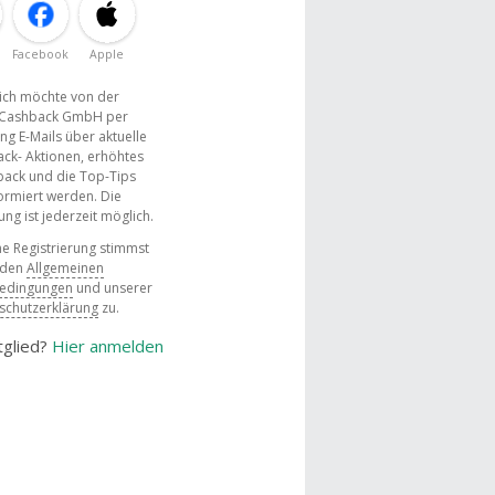
Facebook
Apple
, ich möchte von der
Cashback GmbH per
ng E-Mails über aktuelle
ck- Aktionen, erhöhtes
ack und die Top-Tips
ormiert werden. Die
g ist jederzeit möglich.
e Registrierung stimmst
 den
Allgemeinen
bedingungen
und unserer
schutzerklärung
zu.
tglied?
Hier anmelden