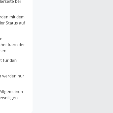
erseite bei
unden mit dem
er Status auf
ne
aher kann der
hen.
t für den
et werden nur
 Allgemeinen
eweiligen