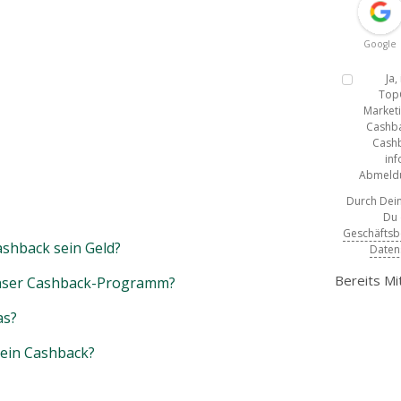
Google
Ja
Top
Marketi
Cashba
Cashb
inf
Abmeldun
Durch Dein
Du
Geschäfts
shback sein Geld?
Daten
Bereits Mi
unser Cashback-Programm?
as?
mein Cashback?