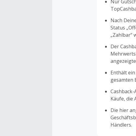
Nur Gutsche
TopCashbac
Nach Deine
Status „Of
„Zahlbar“ w
Der Cashba
Mehrwertst
angezeigte
Enthält ein
gesamten Ei
Cashback-A
Käufe, die
Die hier a
Geschäftsb
Händlers.