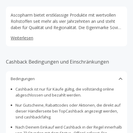
Ascopharm bietet erstklassige Produkte mit wertvollen
Rohstoffen seit mehr als vier Jahrzehnten an und steht
dabei für Qualität und Regionalität. Die Eigenmarke Sovita
bietet ein vielfältiges Sortiment aus dem Bereich
Weiterlesen
Nahrungsergänzungsmittel u.v.m.
Cashback Bedingungen und Einschränkungen
Bedingungen
Cashback ist nur für Käufe gültig, die vollständig online
abgeschlossen und bezahlt werden.
Nur Gutscheine, Rabattcodes oder Aktionen, die direkt auf
dieser Händlerseite bei TopCashback angezeigt werden,
sind cashbackfähig.
Nach Deinem Einkauf wird Cashback in der Regel innerhalb