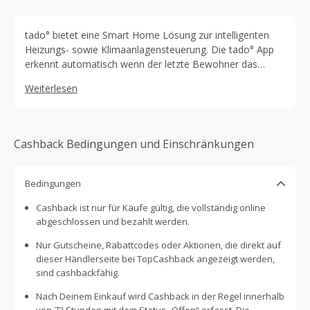
tado° bietet eine Smart Home Lösung zur intelligenten
Heizungs- sowie Klimaanlagensteuerung. Die tado° App
erkennt automatisch wenn der letzte Bewohner das
Zuhause verlässt und regelt die Heizung oder Klimaanlage
Weiterlesen
nach unten, sobald sich der erste wieder nähert, wärmt
oder kühlt tado° die Wohnung schon vor. Natürlich kann
man seine Heizung und seine Klimanlage mit tado° auch
von überall per App steuern. Zusätzliche Features wie
Cashback Bedingungen und Einschränkungen
Fenster-offen-erkennung, Wetterdaten oder das
Miteinbeziehen der Raumgröße sorgen zusätzlich für ein
effizienteres Klimatisieren und eine Reduktion der Kosten.
Bedingungen
Cashback ist nur für Käufe gültig, die vollständig online
abgeschlossen und bezahlt werden.
Nur Gutscheine, Rabattcodes oder Aktionen, die direkt auf
dieser Händlerseite bei TopCashback angezeigt werden,
sind cashbackfähig.
Nach Deinem Einkauf wird Cashback in der Regel innerhalb