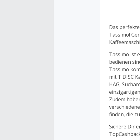
Das perfekte 
Tassimo! Gen
Kaffeemaschi
Tassimo ist e
bedienen sin
Tassimo komb
mit T DISC K
HAG, Suchard,
einzigartigen
Zudem haben 
verschiedenen
finden, die 
Sichere Dir 
TopCashback.