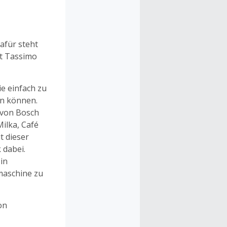
afür steht
it Tassimo
ie einfach zu
en können.
 von Bosch
ilka, Café
t dieser
 dabei.
in
lmaschine zu
on