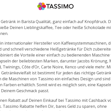
Getränk in Barista Qualität, ganz einfach auf Knopfdruck. D
ieße Deinen Lieblingskaffee, Tee oder heiße Schokolade m
nen.
in internationaler Hersteller von Kaffeesystemmaschinen, d
d und schnell verschiedene Heißgetränke für Dich zubereit
iniert die Vorteile einer einfach zu bedienenden Maschine
apseln der beliebtesten Marken, darunter Jacobs Krönung, M
 Twinings, Côte d’Or, Carte Noire, Kenco und viele mehr. Mi
 Getränkevielfalt ist bestimmt für jeden das richtige Getränk
die Maschinen von Tassimo ein einfaches Design und sind 
 Farben erhältlich. Somit wird es möglich sein, eine Kapse
zu Deinem Geschmack passt.
einen Rabatt auf Deinen Einkauf bei Tassimo mit Cashback v
 Tassimo Rabatte helfen Dir, bares Geld zu sparen, ohne