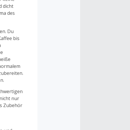
 dicht
oma des
en. Du
affee bis
n
ie
heiße
 normalem
zubereiten.
n.
chwertigen
nicht nur
es Zubehör