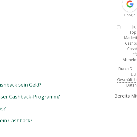
Google
Ja
Top
Marketi
Cashba
Cashb
inf
Abmeldun
Durch Dein
Du
Geschäfts
shback sein Geld?
Daten
Bereits Mi
unser Cashback-Programm?
as?
mein Cashback?