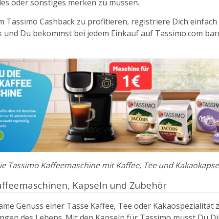
es oder sonstiges merken zu müssen.
 Tassimo Cashback zu profitieren, registriere Dich einfach 
 und Du bekommst bei jedem Einkauf auf Tassimo.com bar
ie Tassimo Kaffeemaschine mit Kaffee, Tee und Kakaokapse
affeemaschinen, Kapseln und Zubehör
me Genuss einer Tasse Kaffee, Tee oder Kakaospezialität z
ngen des Lebens. Mit den Kapseln für Tassimo musst Du Di