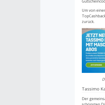
Gutscheincod
Um von einem
TopCashback
zurück.
D
Tassimo K
Der gemeinsa
schönsten Di