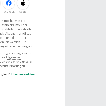
Facebook
Apple
, ich möchte von der
Cashback GmbH per
ng E-Mails über aktuelle
ck- Aktionen, erhöhtes
ack und die Top-Tips
ormiert werden. Die
g ist jederzeit möglich.
e Registrierung stimmst
 den
Allgemeinen
bedingungen
und unserer
schutzerklärung
zu.
tglied?
Hier anmelden