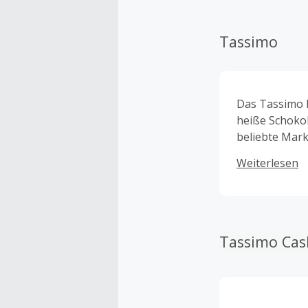
Tassimo
Das Tassimo H
heiße Schoko
beliebte Mark
Verbraucherh
Weiterlesen
namens T Disc
Tassimo Cas