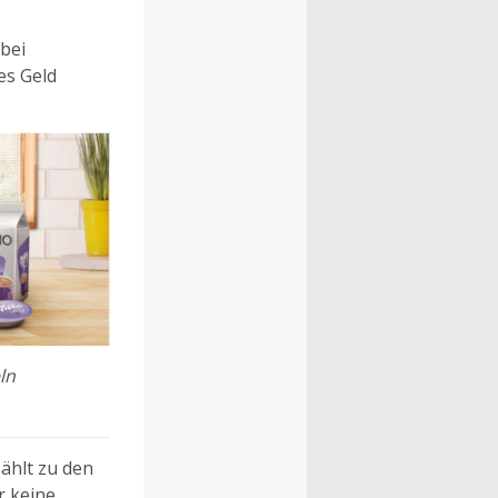
bei
es Geld
ln
ählt zu den
r keine