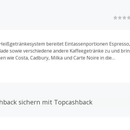
eißgetränkesystem bereitet Eintassenportionen Espresso, 
lade sowie verschiedene andere Kaffeegetränke zu und bri
en wie Costa, Cadbury, Milka und Carte Noire in die
aushalte. Bei allen Maschinen kommen die Tassimo-Einwe
s zum Einsatz.
hback sichern mit Topcashback