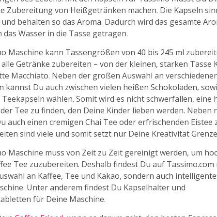
e Zubereitung von Heißgetränken machen. Die Kapseln sind
 und behalten so das Aroma. Dadurch wird das gesamte Ar
h das Wasser in die Tasse getragen.
o Maschine kann Tassengrößen von 40 bis 245 ml zubereit
alle Getränke zubereiten – von der kleinen, starken Tasse K
tte Macchiato. Neben der großen Auswahl an verschiedene
n kannst Du auch zwischen vielen heißen Schokoladen, sow
 Teekapseln wählen. Somit wird es nicht schwerfallen, eine 
der Tee zu finden, den Deine Kinder lieben werden. Neben
u auch einen cremigen Chai Tee oder erfrischenden Eistee 
iten sind viele und somit setzt nur Deine Kreativität Grenze
o Maschine muss von Zeit zu Zeit gereinigt werden, um ho
fee Tee zuzubereiten. Deshalb findest Du auf Tassimo.com 
uswahl an Kaffee, Tee und Kakao, sondern auch intelligent
schine. Unter anderem findest Du Kapselhalter und
abletten für Deine Maschine.