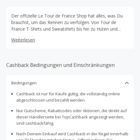
Der offizielle Le Tour de France Shop hat alles, was Du
brauchst, um das Rennen zu verfolgen. Von Tour de
France T-Shirts und Sweatshirts bis hin zu Hüten und
Jacken bietet ihre Auswahl an Le Tour de France
Weiterlesen
Bekleidung eine Vielzahl von Optionen für Männer, Frauen
und Kinder.
Cashback Bedingungen und Einschränkungen
Bedingungen
Cashback ist nur für Käufe gültig, die vollständig online
abgeschlossen und bezahlt werden.
Nur Gutscheine, Rabattcodes oder Aktionen, die direkt auf
dieser Händlerseite bei TopCashback angezeigt werden,
sind cashbackfähig.
Nach Deinem Einkauf wird Cashback in der Regel innerhalb