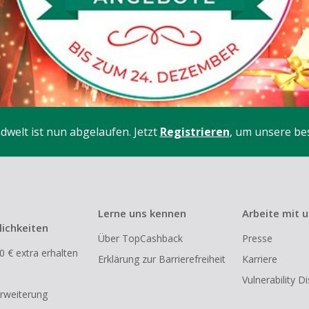
welt ist nun abgelaufen.
Jetzt
Registrieren
, um unsere be
Lerne uns kennen
Arbeite mit 
ichkeiten
Über TopCashback
Presse
0 € extra erhalten
Erklärung zur Barrierefreiheit
Karriere
Vulnerability D
rweiterung