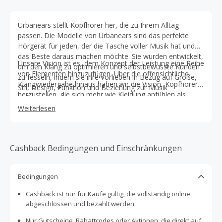
Urbanears stellt Kopfhörer her, die zu Ihrem Alltag
passen. Die Modelle von Urbanears sind das perfekte
Hörgerät für jeden, der die Tasche voller Musik hat und
das Beste daraus machen möchte. Sie wurden entwickelt,
Unsere Vision ist es, dem Konzept der Leistung eine Reihe
um den Klang zu optimieren und selbstbewusste Kunden
von Elementen hinzuzufügen. Über die offensichtliche
zu fesseln, indem sie ihre Vorlieben in Bezug auf Größe,
Klangwiedergabe hinaus haben wir die Vision, Kopfhörer
Stil, Design, Funktion und Beziehung zur Musik
herzustellen, die sich mehr wie Kleidung anfühlen als
aufeinander abstimmen. Andere Firmen mögen
verchromter Kunststoff. Wir entwerfen Kopfhörer im
versuchen, der Marke nachzueifern, aber Urbanears ist
Weiterlesen
Hinblick auf das, was man von ihnen erwartet, aber mit
das Original in Sachen farbenfrohe Kopfhörer.
großer Aufmerksamkeit für die Details. Ein Urbanears-
Kopfhörer ist immer als ein klassischer Kopfhörer zu
beschreiben, und nicht als eine kühne Designaussage, die
Cashback Bedingungen und Einschränkungen
die Produktkategorie neu definiert.
Bedingungen
Cashback ist nur für Käufe gültig, die vollständig online
abgeschlossen und bezahlt werden.
Nur Gutscheine, Rabattcodes oder Aktionen, die direkt auf