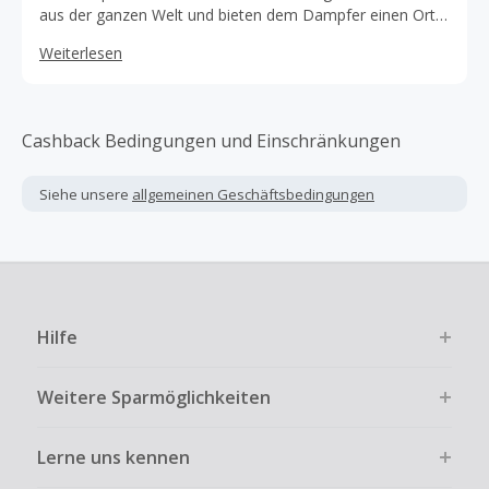
aus der ganzen Welt und bieten dem Dampfer einen Ort,
an dem er sie alle kaufen kann. Wir sind stolz auf unseren
Weiterlesen
außergewöhnlichen Service zu erschwinglichen Preisen.
Cashback Bedingungen und Einschränkungen
Siehe unsere
allgemeinen Geschäftsbedingungen
Hilfe
Weitere Sparmöglichkeiten
Lerne uns kennen