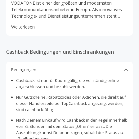
VODAFONE ist einer der größten und modernsten
Telekommunikationsanbieter in Europa. Als innovatives
Technologie- und Dienstleistungsunternehmen steht
Vodafone Deutschland für mobile Kommunikation aus
Weiterlesen
einer Hand: Mobilfunk und Festnetztelefonie sowie
schnelle Datendienste für Geschäfts.
Cashback Bedingungen und Einschränkungen
Bedingungen
Cashback ist nur für Käufe gültig, die vollständig online
abgeschlossen und bezahlt werden.
Nur Gutscheine, Rabattcodes oder Aktionen, die direkt auf
dieser Händlerseite bei TopCashback angezeigt werden,
sind cashbackfähig.
Nach Deinem Einkauf wird Cashback in der Regel innerhalb
von 72 Stunden mit dem Status „Offen“ erfasst. Die
Auszahlung kannst Du beantragen, sobald der Status auf
„Zahlbar“ wechselt.