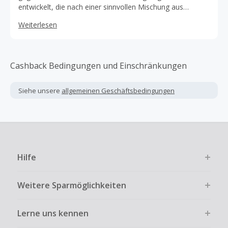
entwickelt, die nach einer sinnvollen Mischung aus
Kleidung, Accessoires, Geschenken und
Weiterlesen
Innendekorationen suchen, um ihren persönlichen Stil
widerzuspiegeln und die Leidenschaften ihres Lebens zu
nähren.
Cashback Bedingungen und Einschränkungen
Siehe unsere
allgemeinen Geschäftsbedingungen
Hilfe
Weitere Sparmöglichkeiten
Lerne uns kennen