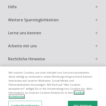
Hilfe
Weitere Sparmöglichkeiten
Lerne uns kennen
Arbeite mit uns
Rechtliche Hinweise
Wir nutzen Cookies, um eine Vielzahl von Services anzubeiten,
diese stetitg zu verbessern sowie Werbung entsprechend Deinen
Interessen auf unserer Webseite, Social Media und
Globale Websites
UK
US
CN
JP
FR
AU
IT
ES
Patnerwebseiten anzuzeigen. Mit Klick auf "Alle Cookies
akzeptieren" willigst Du in die Verwendung von Cookies ein. Alles
Information zu unseren Cookies findest Du in den
Cookie
Richtlinien
Cookie-Einstellungen
Alle ablehnen