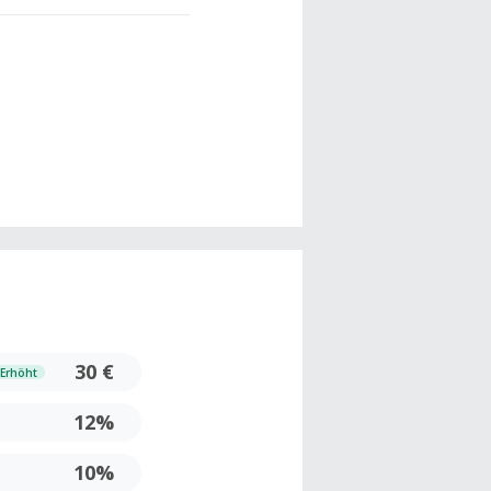
30 €
Erhöht
12%
10%