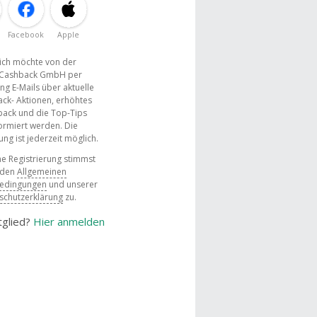
Facebook
Apple
, ich möchte von der
Cashback GmbH per
ng E-Mails über aktuelle
ck- Aktionen, erhöhtes
ack und die Top-Tips
ormiert werden. Die
g ist jederzeit möglich.
e Registrierung stimmst
 den
Allgemeinen
bedingungen
und unserer
schutzerklärung
zu.
tglied?
Hier anmelden