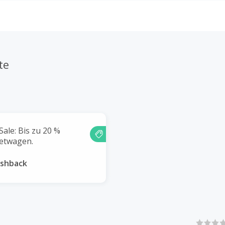
te
le: Bis zu 20 %
ietwagen.
ashback