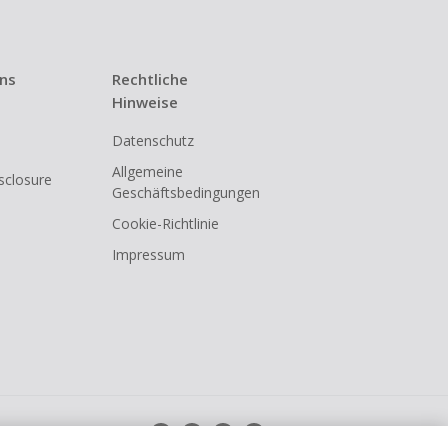
t ist.
hen.
 Kündigung
t für den
uns
Rechtliche
i den meisten
Hinweise
et werden nur
Datenschutz
shback
Allgemeine
 Allgemeinen
isclosure
Geschäftsbedingungen
eweiligen
Cookie-Richtlinie
Impressum