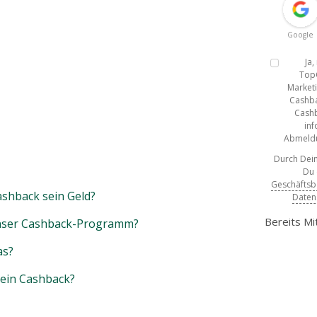
Google
Ja
Top
Marketi
Cashba
Cashb
inf
Abmeldun
Durch Dein
Du
Geschäfts
shback sein Geld?
Daten
Bereits Mi
unser Cashback-Programm?
as?
mein Cashback?